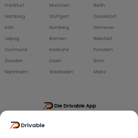
Frankfurt
München
Berlin
Hamburg
Stuttgart
Düsseldorf
Köln
Nürnberg
Hannover
Leipzig
Bremen
Bielefeld
Dortmund
Karlsruhe
Potsdam
Dresden
Essen
Bonn
Mannheim
Wiesbaden
Mainz
Die Drivable App
Push-Benachrichtigungen
Drivable
Direkt-Chat
Schnellere Buchung