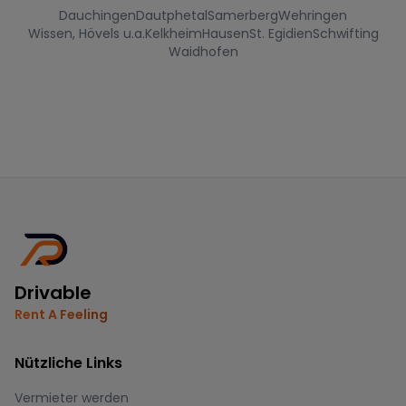
Dauchingen
Dautphetal
Samerberg
Wehringen
Wissen, Hövels u.a.
Kelkheim
Hausen
St. Egidien
Schwifting
Waidhofen
Drivable
Rent A Feeling
Nützliche Links
Vermieter werden