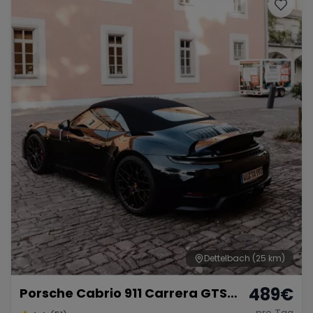
Porsche
Lamborghini
Ferrari
Wann
Zeitraum wählen
McLaren
Ford
Jaguar
Tesla
Chevrolet
Dodge
Bentley
Rolls Royce
Aston Martin
Dettelbach
(25 km)
489
€
Porsche Cabrio 911 Carrera GTS
Bugatti
Lotus
Maserati
mieten
pro Tag