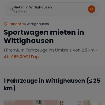
Mieten in Wittighausen
Egal wann
Standorte
/
Wittighausen
Sportwagen mieten in
Wittighausen
1
Premium Fahrzeuge im Umkreis von 25 km
•
Ab
489.00
€/Tag
Marke
1
Fahrzeuge in
Wittighausen
(≤ 25
km)
Mercedes
BMW
Audi