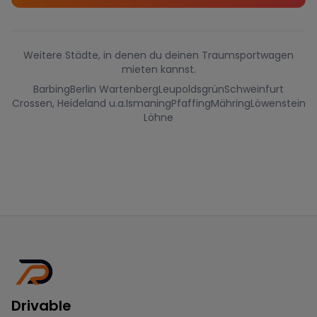
Weitere Städte, in denen du deinen Traumsportwagen
mieten kannst.
Barbing
Berlin Wartenberg
Leupoldsgrün
Schweinfurt
Crossen, Heideland u.a.
Ismaning
Pfaffing
Mähring
Löwenstein
Löhne
Drivable