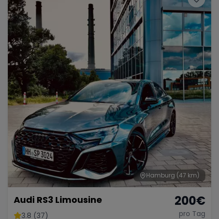
Hamburg
(47 km)
200
€
Audi RS3 Limousine
pro Tag
3.8 (37)