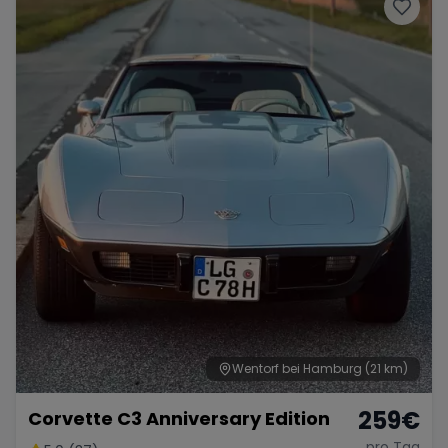
Porsche
Lamborghini
Ferrari
Wann
Zeitraum wählen
McLaren
Ford
Jaguar
Tesla
Chevrolet
Dodge
Bentley
Rolls Royce
Aston Martin
Wentorf bei Hamburg
(21 km)
259
€
Corvette C3 Anniversary Edition
Bugatti
Lotus
Maserati
pro Tag