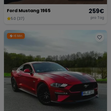
259
€
Ford Mustang 1965
pro Tag
5.0 (37)
~6 Min