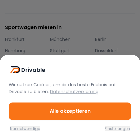
Sportwagen mieten in
Frankfurt
München
Berlin
Hamburg
Stuttgart
Düsseldorf
Köln
Nürnberg
Hannover
Drivable
Leipzig
Bremen
Bielefeld
Dortmund
Karlsruhe
Potsdam
Wir nutzen Cookies, um dir das beste Erlebnis auf
Drivable
zu bieten.
Datenschutzerklärung
Dresden
Essen
Bonn
Mannheim
Wiesbaden
Mainz
Alle akzeptieren
Nur notwendige
Einstellungen
Home
Favoriten
Mieten
Chat
Profil