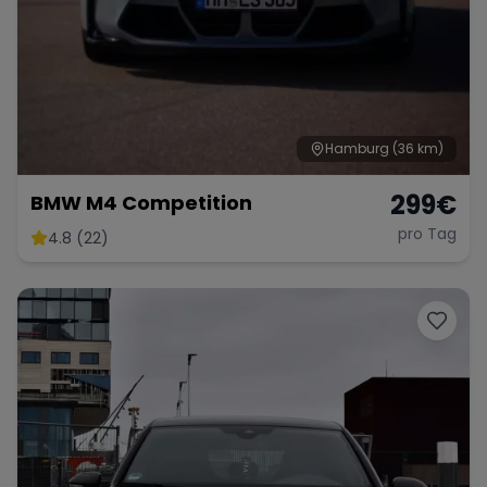
Hamburg
(36 km)
299
€
BMW M4 Competition
pro Tag
4.8 (22)