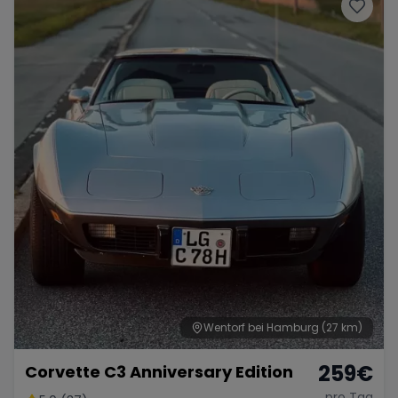
Porsche
Lamborghini
Ferrari
Wann
Zeitraum wählen
McLaren
Ford
Jaguar
Tesla
Chevrolet
Dodge
Bentley
Rolls Royce
Aston Martin
Wentorf bei Hamburg
(27 km)
259
€
Corvette C3 Anniversary Edition
Bugatti
Lotus
Maserati
pro Tag