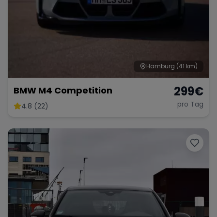
Hamburg
(41 km)
299
€
BMW M4 Competition
pro Tag
4.8 (22)