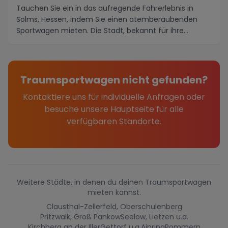
Tauchen Sie ein in das aufregende Fahrerlebnis in
Solms, Hessen, indem Sie einen atemberaubenden
Sportwagen mieten. Die Stadt, bekannt für ihre
maleri...
Traumsportwagen nicht gefunden?
Kontaktiere uns für individuelle Anfragen oder
besuche unsere Hauptseite für alle
verfügbaren Standorte.
Weitere Städte, in denen du deinen Traumsportwagen
mieten kannst.
Clausthal-Zellerfeld, Oberschulenberg
Pritzwalk, Groß Pankow
Seelow, Lietzen u.a.
Kirchberg an der Iller
Gettorf u.a.
Ainring
Pommern