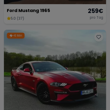
259
€
Ford Mustang 1965
pro Tag
5.0 (37)
~6 Min