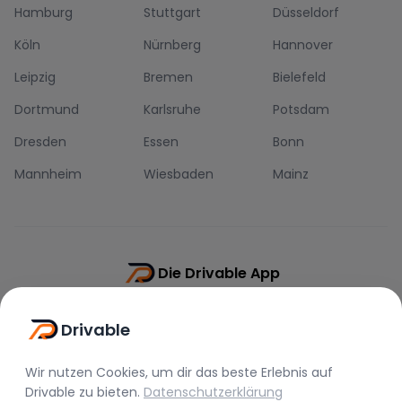
Hamburg
Stuttgart
Düsseldorf
Köln
Nürnberg
Hannover
Leipzig
Bremen
Bielefeld
Dortmund
Karlsruhe
Potsdam
Dresden
Essen
Bonn
Mannheim
Wiesbaden
Mainz
Die Drivable App
Push-Benachrichtigungen
Drivable
Direkt-Chat
Schnellere Buchung
Wir nutzen Cookies, um dir das beste Erlebnis auf
Drivable
zu bieten.
Datenschutzerklärung