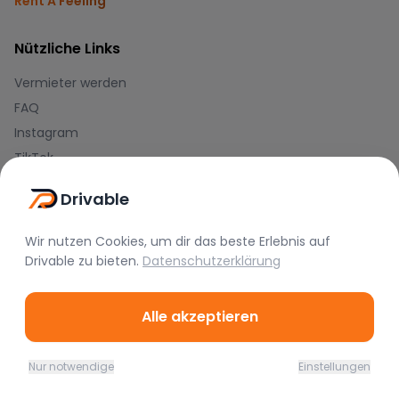
Rent A Feeling
Nützliche Links
Vermieter werden
FAQ
Instagram
TikTok
Drivable
Rechtliches
Nutzungsbedingungen
Wir nutzen Cookies, um dir das beste Erlebnis auf
Drivable
zu bieten.
Datenschutzerklärung
Datenschutz
Impressum
Alle akzeptieren
Blog
Nur notwendige
Einstellungen
Journal
Home
Favoriten
Mieten
Chat
Profil
Hilfe-Center