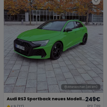
Attenkirchen
(46 km)
249
€
Audi RS3 Sportback neues Modell
2025
pro Tag
4.9 (37)