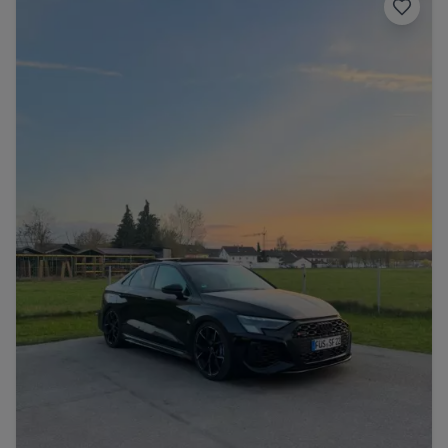
Porsche
Lamborghini
Ferrari
Wann
Zeitraum wählen
McLaren
Ford
Jaguar
Tesla
Chevrolet
Dodge
Bentley
Rolls Royce
Aston Martin
Bugatti
Lotus
Maserati