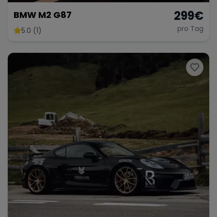
299
€
BMW M2 G87
pro Tag
5.0 (1)