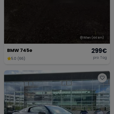
WIen
(44 km)
299
€
BMW 745e
pro Tag
5.0 (66)