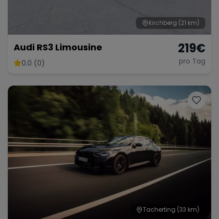
Kirchberg
(21 km)
Range Rover
Corvette
219
€
Audi RS3 Limousine
pro Tag
0.0 (0)
Tacherting
(33 km)