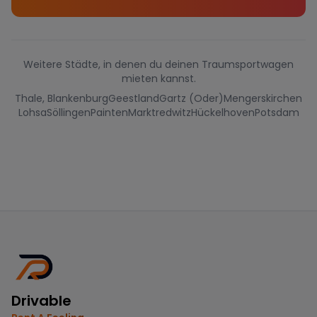
Weitere Städte, in denen du deinen Traumsportwagen
mieten kannst.
Thale, Blankenburg
Geestland
Gartz (Oder)
Mengerskirchen
Lohsa
Söllingen
Painten
Marktredwitz
Hückelhoven
Potsdam
Drivable