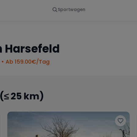
Sportwagen
Von - Bis
Marke
en
Wann
Alle Marken
n
Harsefeld
• Ab
159.00
€/Tag
(≤ 25 km)