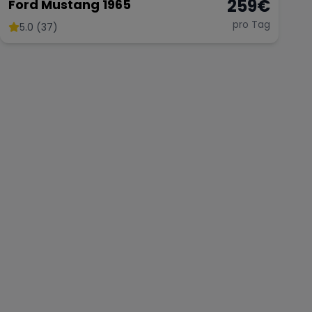
259
€
Ford Mustang 1965
pro Tag
5.0 (37)