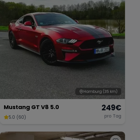
Hamburg
(35 km)
249
€
Mustang GT V8 5.0
pro Tag
5.0 (60)