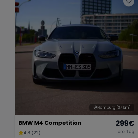
Hamburg
(37 km)
299
€
BMW M4 Competition
pro Tag
4.8 (22)