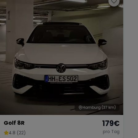
Hamburg
(37 km)
179
€
Golf 8R
pro Tag
4.8 (22)