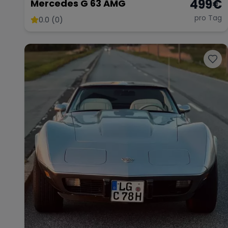
499
€
Mercedes G 63 AMG
pro Tag
0.0 (0)