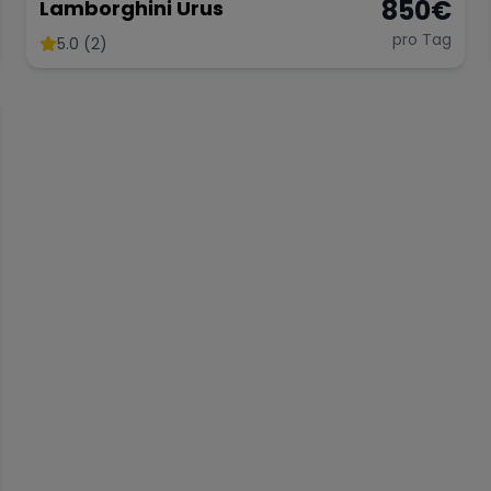
850
€
Lamborghini Urus
pro Tag
5.0 (2)