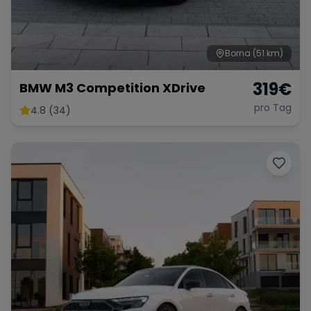
Borna
(51 km)
Range Rover
Corvette
319
€
BMW M3 Competition XDrive
pro Tag
4.8 (34)