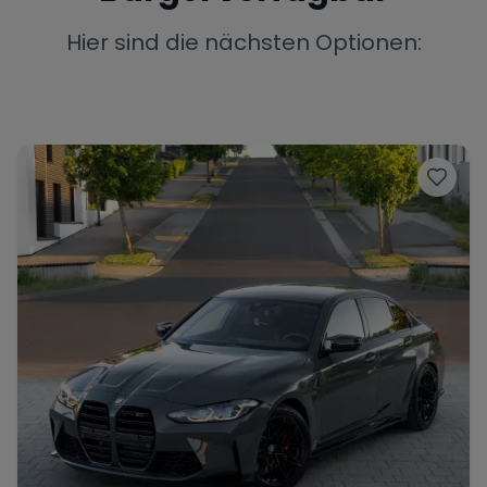
Porsche
Lamborghini
Ferrari
Hier sind die nächsten Optionen:
Wann
Zeitraum wählen
McLaren
Ford
Jaguar
Tesla
Chevrolet
Dodge
Bentley
Rolls Royce
Aston Martin
Bugatti
Lotus
Maserati