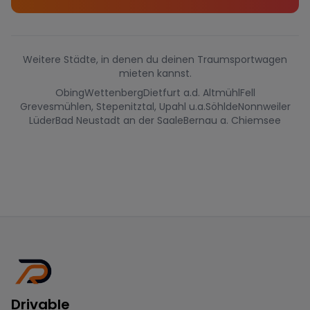
Weitere Städte, in denen du deinen Traumsportwagen
mieten kannst.
Obing
Wettenberg
Dietfurt a.d. Altmühl
Fell
Grevesmühlen, Stepenitztal, Upahl u.a.
Söhlde
Nonnweiler
Lüder
Bad Neustadt an der Saale
Bernau a. Chiemsee
Drivable