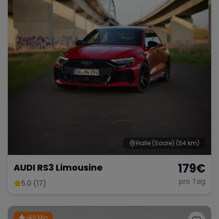
Halle (Saale)
(54 km)
179
€
AUDI RS3 Limousine
pro Tag
5.0 (17)
~49 Min