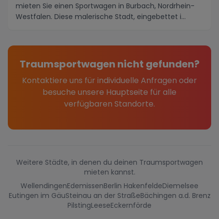
mieten Sie einen Sportwagen in Burbach, Nordrhein-
Westfalen. Diese malerische Stadt, eingebettet i...
Traumsportwagen nicht gefunden?
Kontaktiere uns für individuelle Anfragen oder
besuche unsere Hauptseite für alle
verfügbaren Standorte.
Weitere Städte, in denen du deinen Traumsportwagen
mieten kannst.
Wellendingen
Edemissen
Berlin Hakenfelde
Diemelsee
Eutingen im Gäu
Steinau an der Straße
Bächingen a.d. Brenz
Pilsting
Leese
Eckernförde