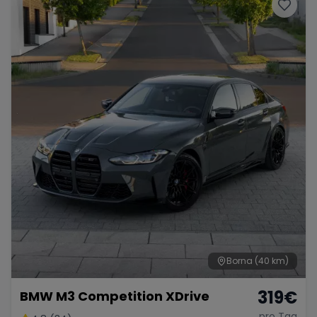
Porsche
Lamborghini
Ferrari
Wann
Zeitraum wählen
McLaren
Ford
Jaguar
Tesla
Chevrolet
Dodge
Bentley
Rolls Royce
Aston Martin
Borna
(40 km)
319
€
BMW M3 Competition XDrive
Bugatti
Lotus
Maserati
pro Tag