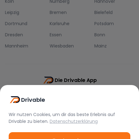
Köln
Nürnberg
Hannover
Leipzig
Bremen
Bielefeld
Dortmund
Karlsruhe
Potsdam
Dresden
Essen
Bonn
Mannheim
Wiesbaden
Mainz
Die Drivable App
Push-Benachrichtigungen
Drivable
Direkt-Chat
Schnellere Buchung
Wir nutzen Cookies, um dir das beste Erlebnis auf
Drivable
zu bieten.
Datenschutzerklärung