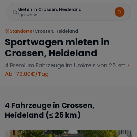
Mieten in Crossen, Heideland
Egal wann
Standorte
/
Crossen, Heideland
Sportwagen mieten in
Crossen, Heideland
4
Premium Fahrzeuge im Umkreis von 25 km
•
Ab
179.00
€/Tag
Marke
4
Fahrzeuge in
Crossen,
Heideland
(≤ 25 km)
Mercedes
BMW
Audi