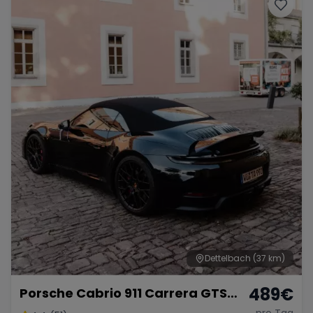
Porsche
Lamborghini
Ferrari
Wann
Zeitraum wählen
McLaren
Ford
Jaguar
Tesla
Chevrolet
Dodge
Bentley
Rolls Royce
Aston Martin
Dettelbach
(37 km)
489
€
Porsche Cabrio 911 Carrera GTS
Bugatti
Lotus
Maserati
mieten
pro Tag