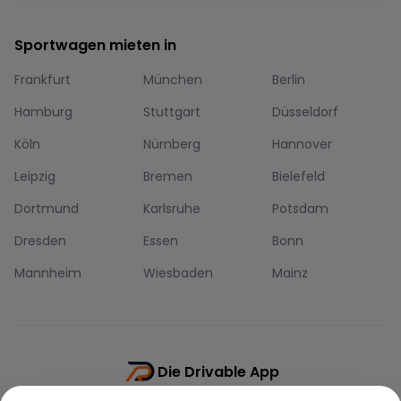
Sportwagen mieten in
Frankfurt
München
Berlin
Hamburg
Stuttgart
Düsseldorf
Köln
Nürnberg
Hannover
Leipzig
Bremen
Bielefeld
Dortmund
Karlsruhe
Potsdam
Dresden
Essen
Bonn
Mannheim
Wiesbaden
Mainz
Die Drivable App