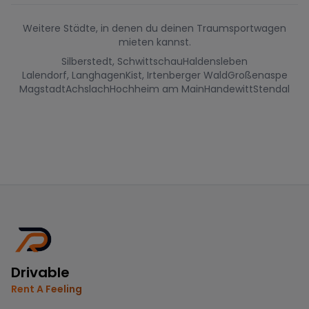
Weitere Städte, in denen du deinen Traumsportwagen
mieten kannst.
Silberstedt, Schwittschau
Haldensleben
Lalendorf, Langhagen
Kist, Irtenberger Wald
Großenaspe
Magstadt
Achslach
Hochheim am Main
Handewitt
Stendal
Drivable
Rent A Feeling