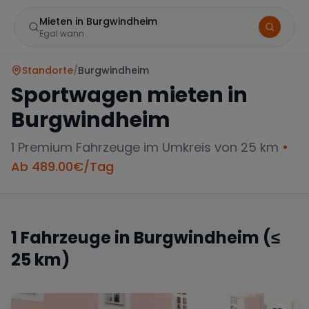
Mieten in Burgwindheim
Egal wann
Standorte
/
Burgwindheim
Sportwagen mieten in
Burgwindheim
1
Premium Fahrzeuge im Umkreis von 25 km
•
Ab
489.00
€/Tag
Marke
1
Fahrzeuge in
Burgwindheim
(≤
25 km)
Mercedes
BMW
Audi