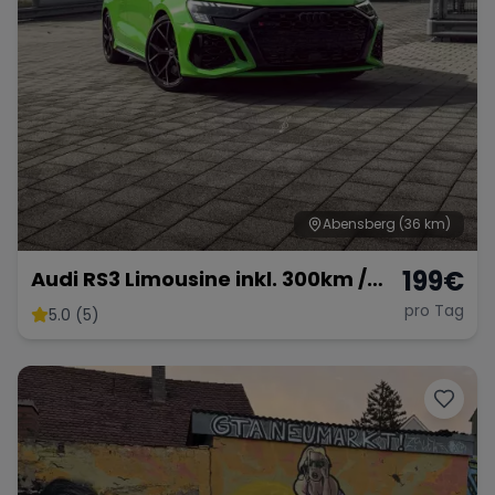
Abensberg
(36 km)
199
€
Audi RS3 Limousine inkl. 300km /
km frei möglich
pro Tag
5.0 (5)