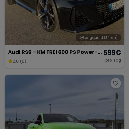
Langquaid
(34 km)
599
€
Audi RS6 – KM FREI 600 PS Power-
Kombi
pro Tag
0.0 (0)