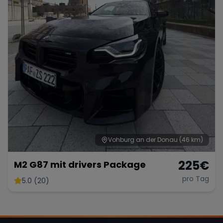
Vohburg an der Donau
(46 km)
225
€
M2 G87 mit drivers Package
pro Tag
5.0 (20)