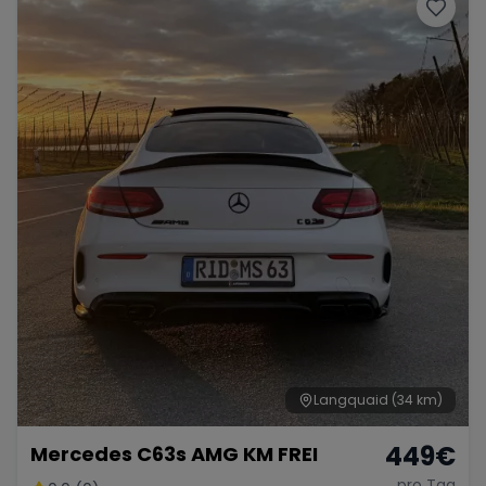
Porsche
Lamborghini
Ferrari
Wann
Zeitraum wählen
McLaren
Ford
Jaguar
Tesla
Chevrolet
Dodge
Bentley
Rolls Royce
Aston Martin
Langquaid
(34 km)
449
€
Mercedes C63s AMG KM FREI
Bugatti
Lotus
Maserati
pro Tag