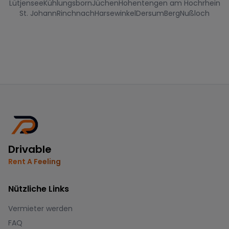
Lütjensee
Kühlungsborn
Jüchen
Hohentengen am Hochrhein
St. Johann
Rinchnach
Harsewinkel
Dersum
Berg
Nußloch
Drivable
Rent A Feeling
Nützliche Links
Vermieter werden
FAQ