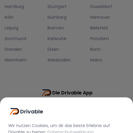
Hamburg
Stuttgart
Düsseldorf
Köln
Nürnberg
Hannover
Leipzig
Bremen
Bielefeld
Dortmund
Karlsruhe
Potsdam
Dresden
Essen
Bonn
Mannheim
Wiesbaden
Mainz
Die Drivable App
Push-Benachrichtigungen
Drivable
Direkt-Chat
Schnellere Buchung
Wir nutzen Cookies, um dir das beste Erlebnis auf
Drivable
zu bieten.
Datenschutzerklärung