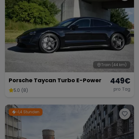
Train
(44 km)
449
€
Porsche Taycan Turbo E-Power
pro Tag
5.0 (8)
~1,4 Stunden