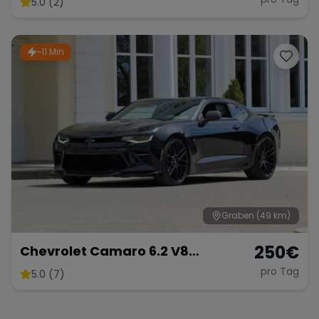
5.0 (2)
~11 Min
Range Rover
Corvette
Graben
(49 km)
250
€
Chevrolet Camaro 6.2 V8
Customkingz
pro Tag
5.0 (7)