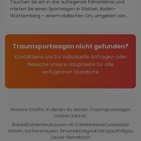
Tauchen Sie ein in das aufregende Fahrerlebnis und
mieten Sie einen Sportwagen in Glatten, Baden-
Württemberg – einem idyllischen Ort, umgeben von
male...
Traumsportwagen nicht gefunden?
Kontaktiere uns für individuelle Anfragen oder
besuche unsere Hauptseite für alle
verfügbaren Standorte.
Weitere Städte, in denen du deinen Traumsportwagen
mieten kannst.
Briedel
Dahlen
Neuhausen ob Eck
Meerbeck
Cunewalde
Holzen, Eschershausen, Eimen
Mistelgau
Knetzgau
Wallgau
Lauter-Bernsbach