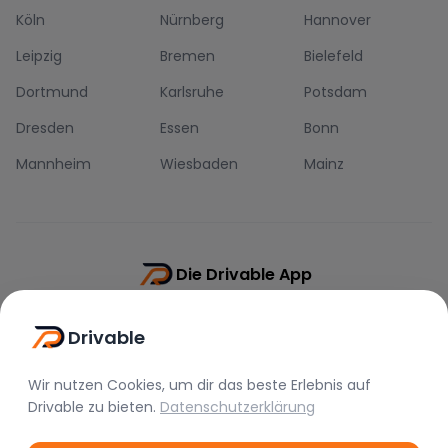
Köln
Nürnberg
Hannover
Leipzig
Bremen
Bielefeld
Dortmund
Karlsruhe
Potsdam
Dresden
Essen
Bonn
Mannheim
Wiesbaden
Mainz
Die Drivable App
Push-Benachrichtigungen
Drivable
Direkt-Chat
Schnellere Buchung
Wir nutzen Cookies, um dir das beste Erlebnis auf
Drivable
zu bieten.
Datenschutzerklärung