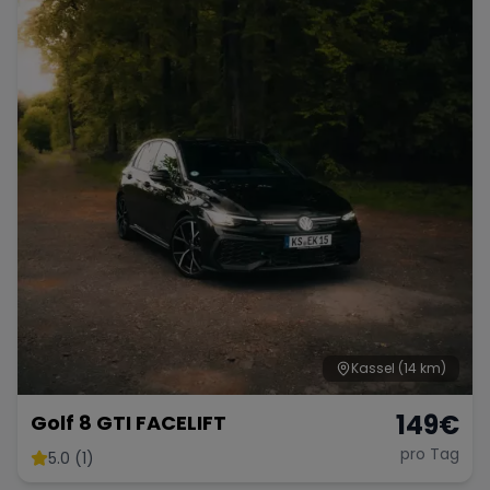
Porsche
Lamborghini
Ferrari
Wann
Zeitraum wählen
McLaren
Ford
Jaguar
Tesla
Chevrolet
Dodge
Bentley
Rolls Royce
Aston Martin
Kassel
(14 km)
149
€
Golf 8 GTI FACELIFT
pro Tag
5.0 (1)
Bugatti
Lotus
Maserati