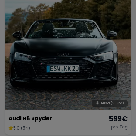
Helsa
(31 km)
599
€
Audi R8 Spyder
pro Tag
5.0 (54)