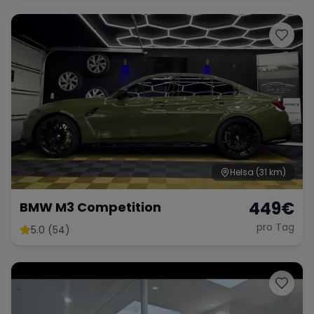
Helsa
(31 km)
449
€
BMW M3 Competition
pro Tag
5.0 (54)