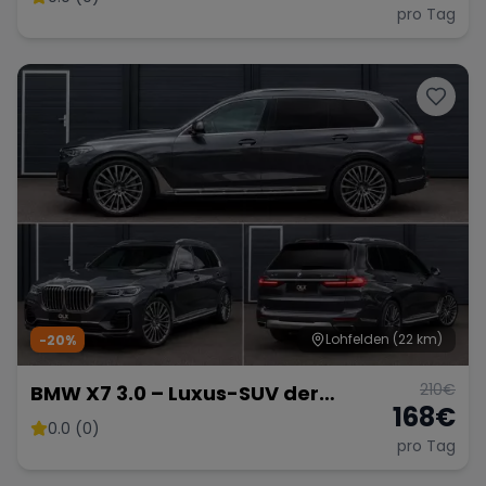
pro Tag
Lohfelden
(22 km)
-20%
210
€
BMW X7 3.0 – Luxus-SUV der
168
€
Extraklasse
0.0 (0)
pro Tag