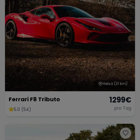
Helsa
(31 km)
1299
€
Ferrari F8 Tributo
pro Tag
5.0 (54)