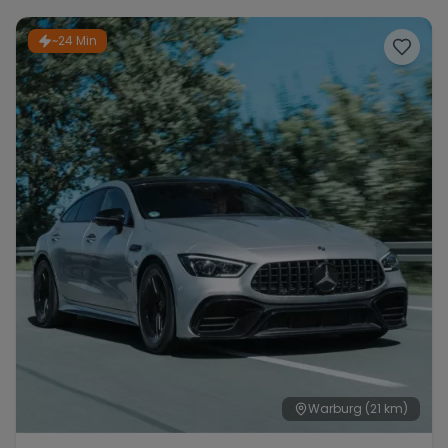
~24 Min
Range Rover
Corvette
Warburg
(21 km)