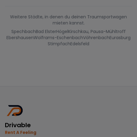
Weitere Städte, in denen du deinen Traumsportwagen
mieten kannst.
Spechbach
Bad Elster
Högel
Kirschkau, Pausa-Mühltroff
Ebershausen
Wolframs-Eschenbach
Vöhrenbach
Eurasburg
Stimpfach
Edelsfeld
Drivable
Rent A Feeling