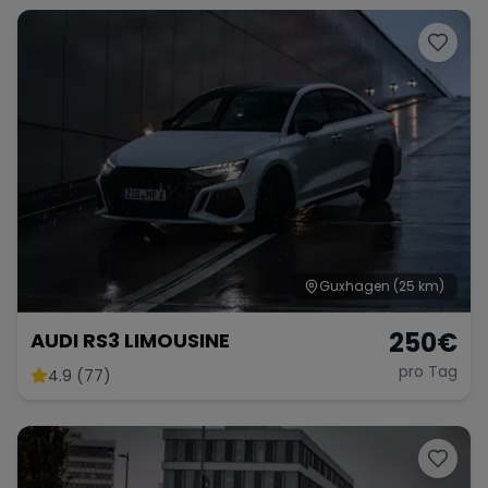
Guxhagen
(25 km)
250
€
AUDI RS3 LIMOUSINE
pro Tag
4.9 (77)