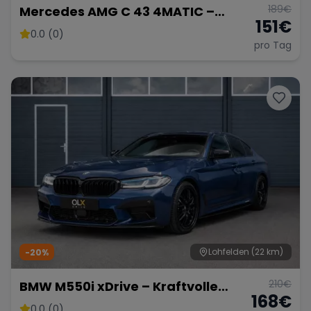
189
€
Mercedes AMG C 43 4MATIC –
151
€
Sportliche Limousine
0.0 (0)
pro Tag
Lohfelden
(22 km)
-20%
210
€
BMW M550i xDrive – Kraftvolle
168
€
Limousine
0.0 (0)