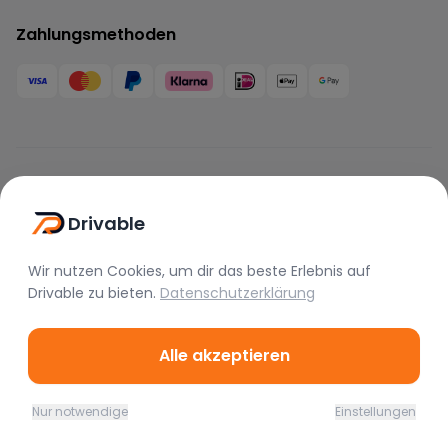
Zahlungsmethoden
Marken
Drivable
BMW
Mercedes
Audi
Porsche
Lamborghini
Ferrari
Wir nutzen Cookies, um dir das beste Erlebnis auf
Drivable
zu bieten.
Datenschutzerklärung
McLaren
Tesla
Range Rover
Bentley
Aston Martin
Maserati
Alle akzeptieren
Rolls Royce
Alfa Romeo
Jaguar
Lotus
Bugatti
Corvette
Nur notwendige
Einstellungen
Home
Favoriten
Mieten
Chat
Profil