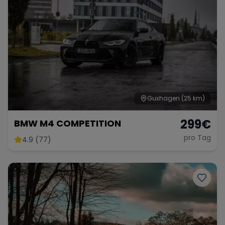
Guxhagen
(25 km)
299
€
BMW M4 COMPETITION
pro Tag
4.9 (77)