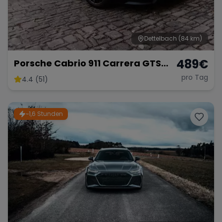
Dettelbach
(84 km)
Range Rover
Corvette
489
€
Porsche Cabrio 911 Carrera GTS
mieten
pro Tag
4.4 (51)
~1,6 Stunden