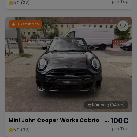
Hybrid-SUV mit 489 PS
pro Tag
5.0 (32)
~1,6 Stunden
Nürnberg
(94 km)
100
€
Mini John Cooper Works Cabrio –
Fahrspaß Offenes Verdeck
pro Tag
5.0 (32)