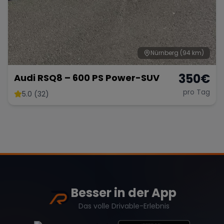
Nürnberg
(94 km)
350
€
Audi RSQ8 – 600 PS Power-SUV
pro Tag
5.0 (32)
Besser in der App
Das volle Drivable-Erlebnis