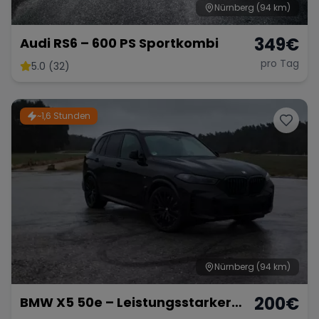
Nürnberg
(94 km)
349
€
Audi RS6 – 600 PS Sportkombi
pro Tag
5.0 (32)
~1,6 Stunden
Nürnberg
(94 km)
200
€
BMW X5 50e – Leistungsstarker