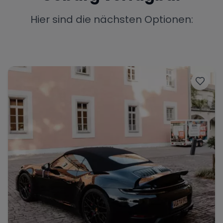
Porsche
Lamborghini
Ferrari
Hier sind die nächsten Optionen:
Wann
Zeitraum wählen
McLaren
Ford
Jaguar
Tesla
Chevrolet
Dodge
Bentley
Rolls Royce
Aston Martin
Bugatti
Lotus
Maserati