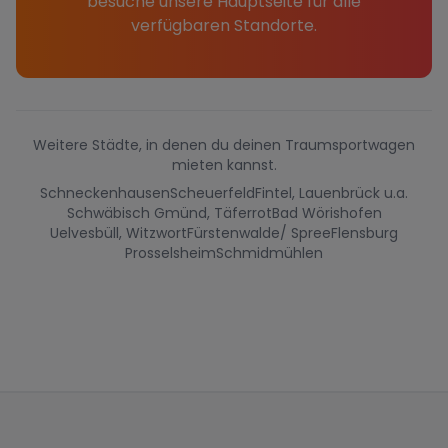
besuche unsere Hauptseite für alle
verfügbaren Standorte.
Weitere Städte, in denen du deinen Traumsportwagen
mieten kannst.
Schneckenhausen
Scheuerfeld
Fintel, Lauenbrück u.a.
Schwäbisch Gmünd, Täferrot
Bad Wörishofen
Uelvesbüll, Witzwort
Fürstenwalde/ Spree
Flensburg
Prosselsheim
Schmidmühlen