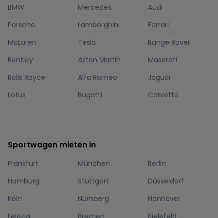
BMW
Mercedes
Audi
Porsche
Lamborghini
Ferrari
McLaren
Tesla
Range Rover
Bentley
Aston Martin
Maserati
Rolls Royce
Alfa Romeo
Jaguar
Lotus
Bugatti
Corvette
Sportwagen mieten in
Frankfurt
München
Berlin
Hamburg
Stuttgart
Düsseldorf
Köln
Nürnberg
Hannover
Leipzig
Bremen
Bielefeld