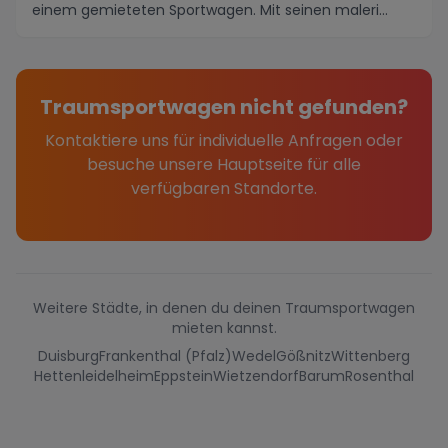
einem gemieteten Sportwagen. Mit seinen maleri...
Traumsportwagen nicht gefunden?
Kontaktiere uns für individuelle Anfragen oder
besuche unsere Hauptseite für alle
verfügbaren Standorte.
Weitere Städte, in denen du deinen Traumsportwagen
mieten kannst.
Duisburg
Frankenthal (Pfalz)
Wedel
Gößnitz
Wittenberg
Hettenleidelheim
Eppstein
Wietzendorf
Barum
Rosenthal