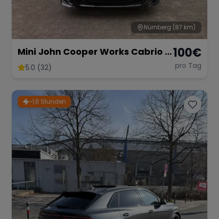
Nürnberg
(87 km)
100
€
Mini John Cooper Works Cabrio –
Fahrspaß Offenes Verdeck
pro Tag
5.0 (32)
~1,6 Stunden