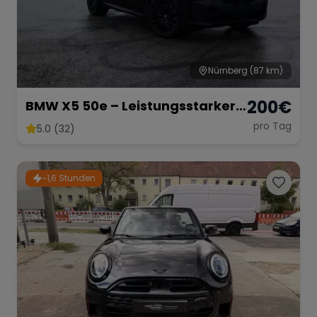
Nürnberg
(87 km)
200
€
BMW X5 50e – Leistungsstarker
Hybrid-SUV mit 489 PS
pro Tag
5.0 (32)
~1,6 Stunden