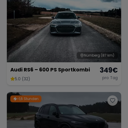
Nürnberg
(87 km)
349
€
Audi RS6 – 600 PS Sportkombi
pro Tag
5.0 (32)
~1,6 Stunden