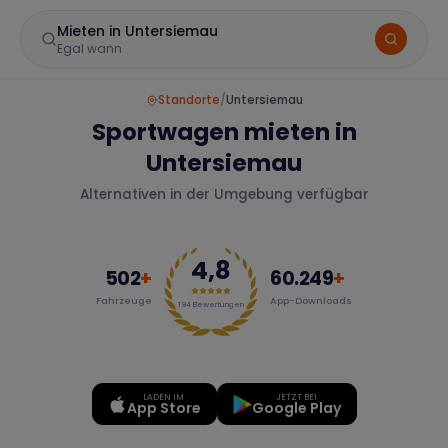
Mieten in Untersiemau
Egal wann
Standorte
/
Untersiemau
Sportwagen mieten in
Untersiemau
Alternativen in der Umgebung verfügbar
4,8
Marke
502
+
60.249
+
Fahrzeuge
App-Downloads
194
Bewertungen
Mercedes
BMW
Audi
LADEN IM
JETZT BEI
App Store
Google Play