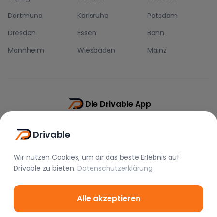
Dortmund
Karlsruhe
Potsdam
Dresden
Essen
Bonn
Mannheim
Wiesbaden
Mainz
Die Drivable App
Push-Benachrichtigungen
Drivable
Direkt-Chat
Schnellere Buchung
Wir nutzen Cookies, um dir das beste Erlebnis auf
Drivable
zu bieten.
Datenschutzerklärung
Alle akzeptieren
©
2026
Drivable.
Alle Rechte vorbehalten.