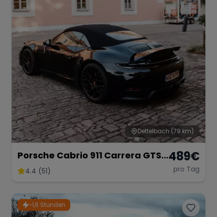
Range Rover
Corvette
Dettelbach
(79 km)
489
€
Porsche Cabrio 911 Carrera GTS
mieten
pro Tag
4.4 (51)
~1,6 Stunden