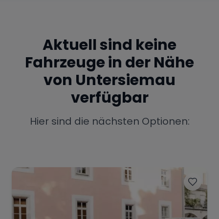
Porsche
Lamborghini
Ferrari
Wann
Aktuell sind keine
Zeitraum wählen
Fahrzeuge in der Nähe
McLaren
Ford
Jaguar
von
Untersiemau
verfügbar
Tesla
Chevrolet
Dodge
Hier sind die nächsten Optionen:
Bentley
Rolls Royce
Aston Martin
Bugatti
Lotus
Maserati