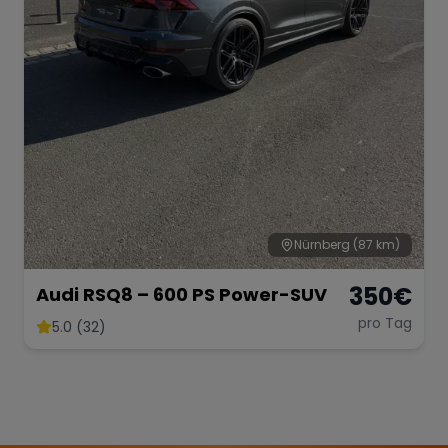
Nürnberg
(87 km)
350
€
Audi RSQ8 – 600 PS Power-SUV
pro Tag
5.0 (32)