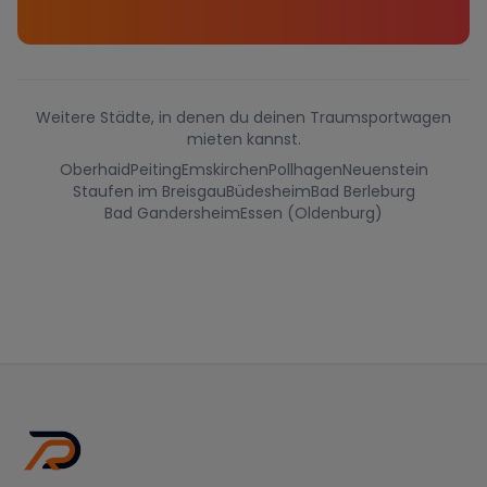
Weitere Städte, in denen du deinen Traumsportwagen
mieten kannst.
Oberhaid
Peiting
Emskirchen
Pollhagen
Neuenstein
Staufen im Breisgau
Büdesheim
Bad Berleburg
Bad Gandersheim
Essen (Oldenburg)