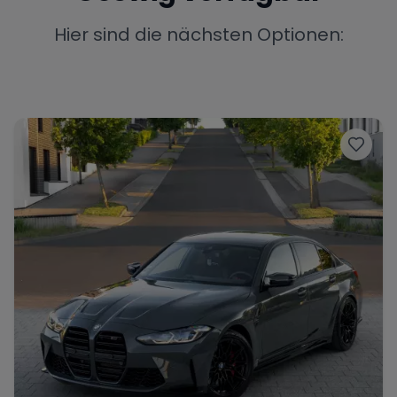
Porsche
Lamborghini
Ferrari
Hier sind die nächsten Optionen:
Wann
Zeitraum wählen
McLaren
Ford
Jaguar
Tesla
Chevrolet
Dodge
Bentley
Rolls Royce
Aston Martin
Bugatti
Lotus
Maserati