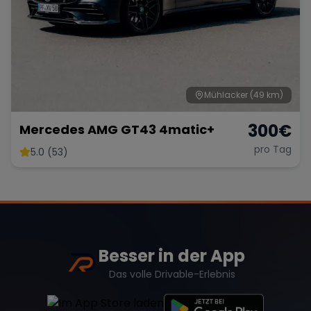
Mühlacker
(49 km)
300
€
Mercedes AMG GT43 4matic+
pro Tag
5.0 (53)
Besser in der App
Das volle Drivable-Erlebnis