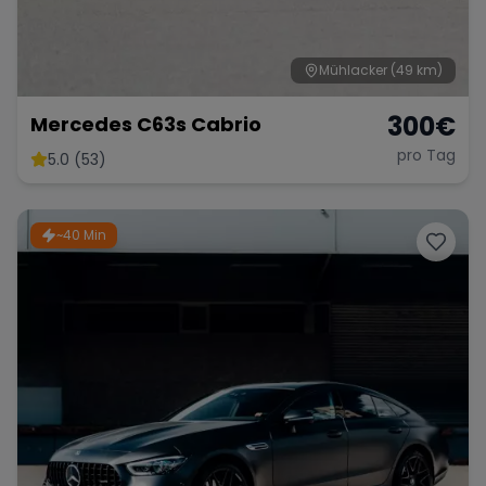
Mühlacker
(49 km)
300
€
Mercedes C63s Cabrio
pro Tag
5.0 (53)
~40 Min