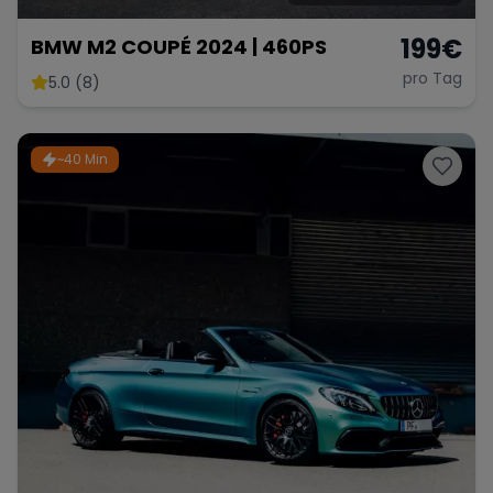
199
€
BMW M2 COUPÉ 2024 | 460PS
pro Tag
5.0 (8)
~40 Min