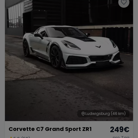
Porsche
Lamborghini
Ferrari
Wann
Zeitraum wählen
McLaren
Ford
Jaguar
Tesla
Chevrolet
Dodge
Bentley
Rolls Royce
Aston Martin
Ludwigsburg
(46 km)
249
€
Corvette C7 Grand Sport ZR1
Bugatti
Lotus
Maserati
pro Tag