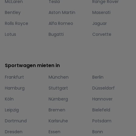
McLaren
Tesla
Range Rover
Bentley
Aston Martin
Maserati
Rolls Royce
Alfa Romeo
Jaguar
Lotus
Bugatti
Corvette
Sportwagen mieten in
Frankfurt
München
Berlin
Hamburg
Stuttgart
Düsseldorf
Köln
Nürnberg
Hannover
Leipzig
Bremen
Bielefeld
Dortmund
Karlsruhe
Potsdam
Dresden
Essen
Bonn