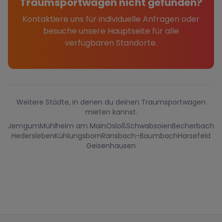
Traumsportwagen nicht gefunden?
Kontaktiere uns für individuelle Anfragen oder
besuche unsere Hauptseite für alle
verfügbaren Standorte.
Weitere Städte, in denen du deinen Traumsportwagen
mieten kannst.
Jemgum
Mühlheim am Main
Osloß
Schwabsoien
Becherbach
Hedersleben
Kühlungsborn
Ransbach-Baumbach
Harsefeld
Geisenhausen