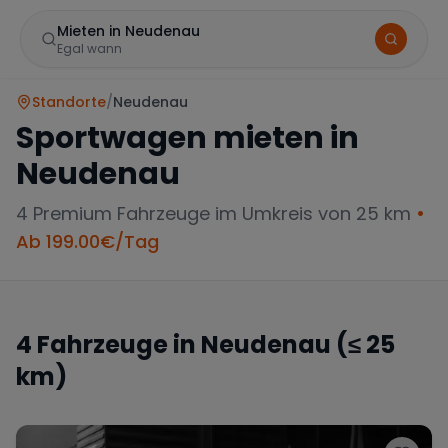
Mieten in Neudenau
Egal wann
Standorte
/
Neudenau
Sportwagen mieten in
Neudenau
4
Premium Fahrzeuge im Umkreis von 25 km
•
Ab
199.00
€/Tag
Marke
4
Fahrzeuge in
Neudenau
(≤ 25
km)
Mercedes
BMW
Audi