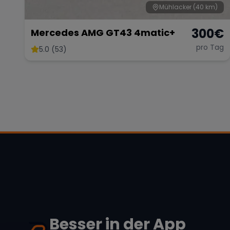
Mühlacker
(40 km)
300
€
Mercedes AMG GT43 4matic+
pro Tag
5.0 (53)
Besser in der App