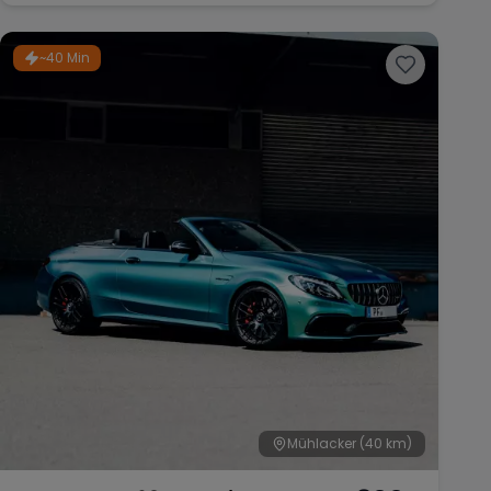
~40 Min
Mühlacker
(40 km)