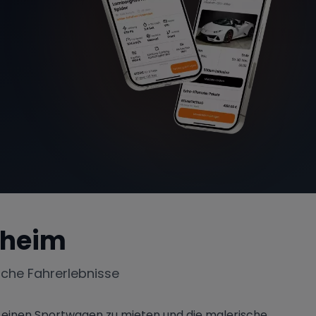
nheim
iche Fahrerlebnisse
– einen Sportwagen zu mieten und die malerische