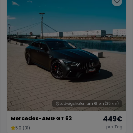
Ludwigshafen am Rhein
(35 km)
449
€
Mercedes-AMG GT 63
pro Tag
5.0 (31)