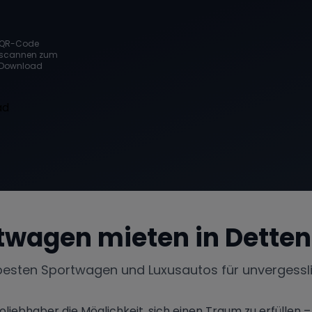
QR-Code
scannen zum
Download
twagen mieten in
Dette
besten Sportwagen und Luxusautos für unvergessl
ebhaber die Möglichkeit, sich einen Traum zu erfüllen 