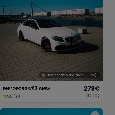
Ludwigshafen am Rhein
(35 km)
279
€
Mercedes C63 AMG
pro Tag
5.0 (31)