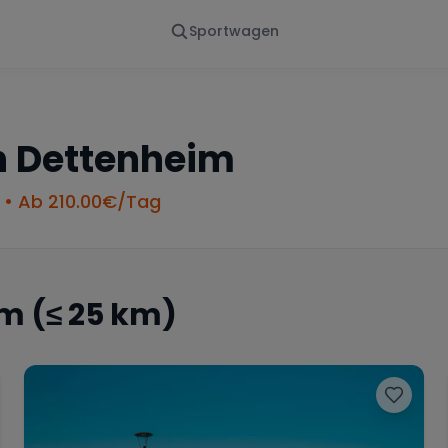
Sportwagen
Von - Bis
Marke
en
Wann
Alle Marken
n
Dettenheim
• Ab
210.00
€/Tag
im
(≤ 25 km)