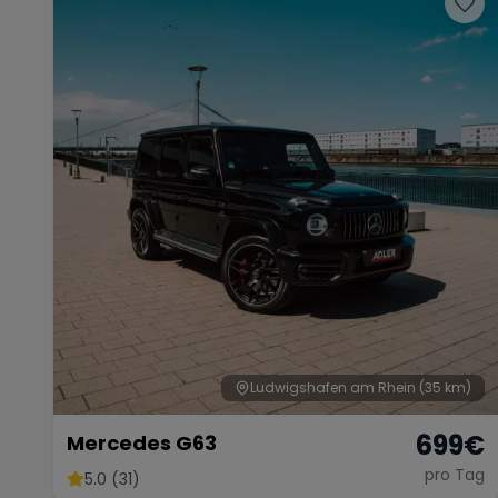
Ludwigshafen am Rhein
(35 km)
699
€
Mercedes G63
pro Tag
5.0 (31)