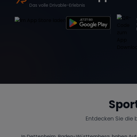
Das volle Drivable-Erlebnis
Spor
Entdecken Sie die 
In Dettenheim, Baden-Württemberg, haben Autoli