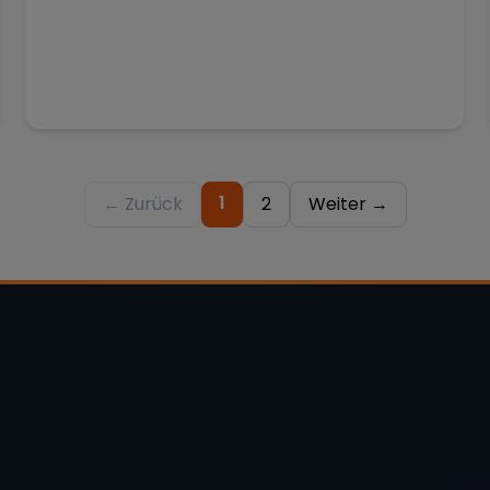
1
← Zurück
2
Weiter →