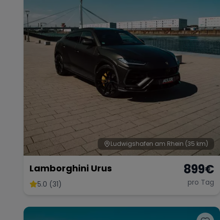
Ludwigshafen am Rhein
(35 km)
899
€
Lamborghini Urus
pro Tag
5.0 (31)