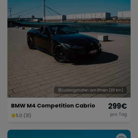
Ludwigshafen am Rhein
(35 km)
299
€
BMW M4 Competition Cabrio
pro Tag
5.0 (31)