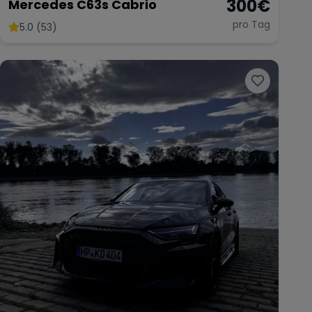
300
€
Mercedes C63s Cabrio
pro Tag
5.0 (53)