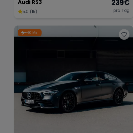
239
€
Audi RS3
pro Tag
5.0 (15)
~40 Min