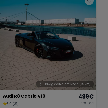
Ludwigshafen am Rhein
(35 km)
499
€
Audi R8 Cabrio V10
pro Tag
5.0 (31)