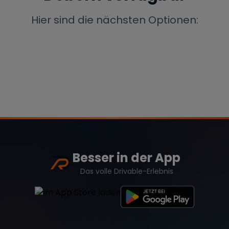
Porsche
Lamborghini
Ferrari
Hier sind die nächsten Optionen:
Wann
Zeitraum wählen
McLaren
Ford
Jaguar
Tesla
Chevrolet
Dodge
Besser in der App
Bentley
Rolls Royce
Aston Martin
Das volle Drivable-Erlebnis
Bugatti
Lotus
Maserati