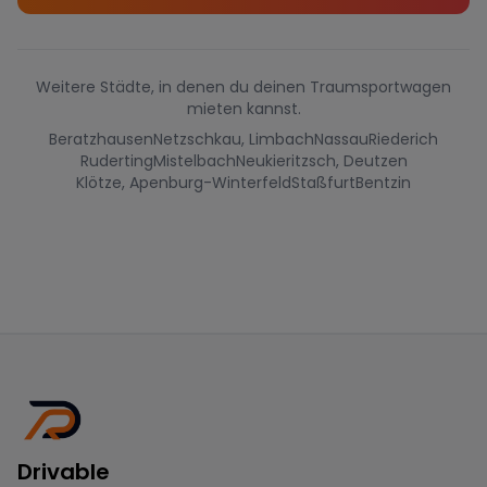
Weitere Städte, in denen du deinen Traumsportwagen
mieten kannst.
Beratzhausen
Netzschkau, Limbach
Nassau
Riederich
Ruderting
Mistelbach
Neukieritzsch, Deutzen
Klötze, Apenburg-Winterfeld
Staßfurt
Bentzin
Drivable