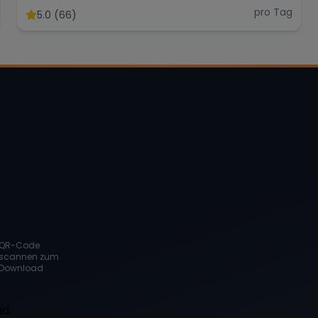
pro Tag
5.0 (66)
QR-Code
scannen zum
Download