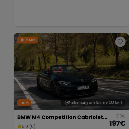
~5 Min
Rottenburg am Neckar
(33 km)
-10%
219
€
BMW M4 Competition Cabriolet
197
€
Vor Opf!!!
0.0 (0)