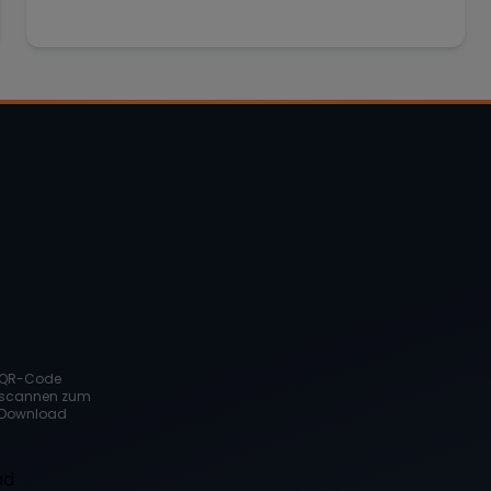
QR-Code
scannen zum
Download