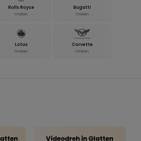
Rolls Royce
Bugatti
mieten
mieten
Lotus
Corvette
mieten
mieten
latten
Videodreh
in
Glatten