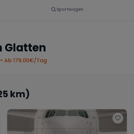
Sportwagen
Von - Bis
Marke
en
Wann
Alle Marken
n
Glatten
• Ab
179.00
€/Tag
25 km)