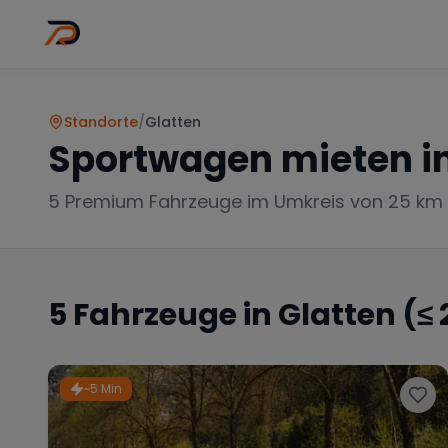
Wo
Stadt wähl
Standorte
/
Glatten
Sportwagen mieten i
5
Premium Fahrzeuge im Umkreis von 25 km
5
Fahrzeuge in
Glatten
(≤ 
~5 Min