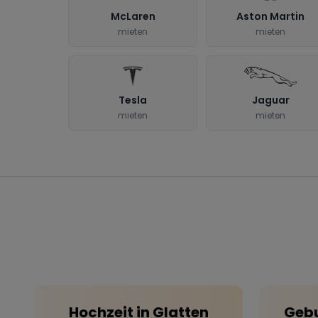
McLaren
Aston Martin
mieten
mieten
Tesla
Jaguar
mieten
mieten
Hochzeit
in
Glatten
Gebu