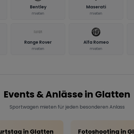
Bentley
Maserati
mieten
mieten
Range Rover
Alfa Romeo
mieten
mieten
Events & Anlässe in
Glatten
Sportwagen mieten für jeden besonderen Anlass
rtstag
in
Glatten
Fotoshooting
in
G