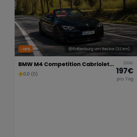
Rottenburg am Neckar
(32 km)
-10%
219
€
BMW M4 Competition Cabriolet
197
€
Vor Opf!!!
0.0 (0)
pro Tag