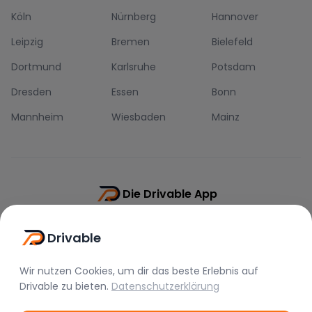
Köln
Nürnberg
Hannover
Leipzig
Bremen
Bielefeld
Dortmund
Karlsruhe
Potsdam
Dresden
Essen
Bonn
Mannheim
Wiesbaden
Mainz
Die Drivable App
Push-Benachrichtigungen
Drivable
Direkt-Chat
Schnellere Buchung
Wir nutzen Cookies, um dir das beste Erlebnis auf
Drivable
zu bieten.
Datenschutzerklärung