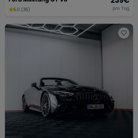
239
€
pro Tag
5.0 (35)