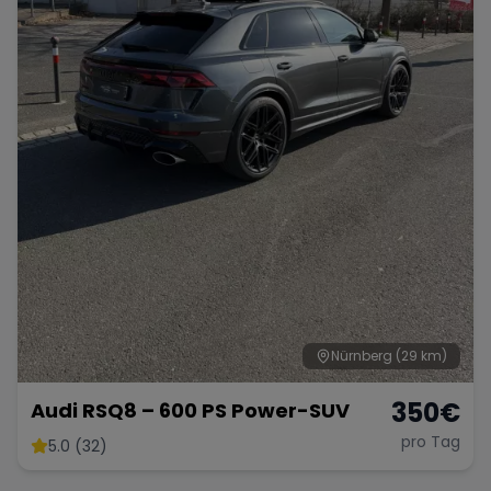
Nürnberg
(29 km)
350
€
Audi RSQ8 – 600 PS Power-SUV
pro Tag
5.0 (32)