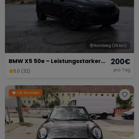
Range Rover
Corvette
Nürnberg
(29 km)
200
€
BMW X5 50e – Leistungsstarker
Hybrid-SUV mit 489 PS
pro Tag
5.0 (32)
~1,6 Stunden