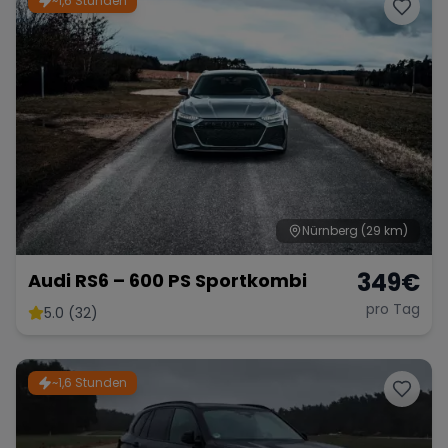
~1,6 Stunden
Porsche
Lamborghini
Ferrari
Wann
Zeitraum wählen
McLaren
Ford
Jaguar
Tesla
Chevrolet
Dodge
Nürnberg
(29 km)
349
€
Audi RS6 – 600 PS Sportkombi
pro Tag
5.0 (32)
Bentley
Rolls Royce
Aston Martin
~1,6 Stunden
Bugatti
Lotus
Maserati