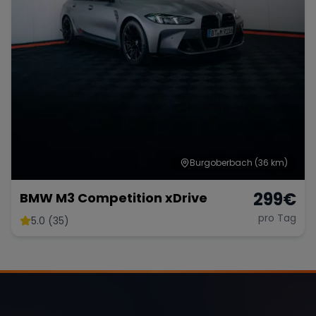
Burgoberbach
(36 km)
299
€
BMW M3 Competition xDrive
pro Tag
5.0 (35)