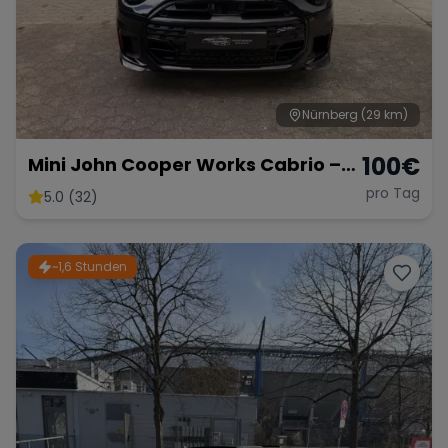
Nürnberg
(29 km)
100
€
Mini John Cooper Works Cabrio –
Fahrspaß Offenes Verdeck
pro Tag
5.0 (32)
~1,6 Stunden