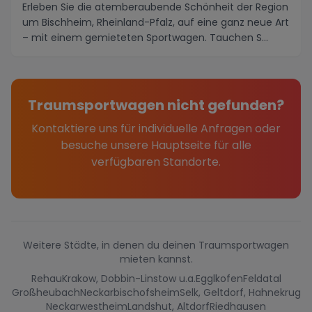
Erleben Sie die atemberaubende Schönheit der Region
um Bischheim, Rheinland-Pfalz, auf eine ganz neue Art
– mit einem gemieteten Sportwagen. Tauchen S...
Traumsportwagen nicht gefunden?
Kontaktiere uns für individuelle Anfragen oder
besuche unsere Hauptseite für alle
verfügbaren Standorte.
Weitere Städte, in denen du deinen Traumsportwagen
mieten kannst.
Rehau
Krakow, Dobbin-Linstow u.a.
Egglkofen
Feldatal
Großheubach
Neckarbischofsheim
Selk, Geltdorf, Hahnekrug
Neckarwestheim
Landshut, Altdorf
Riedhausen