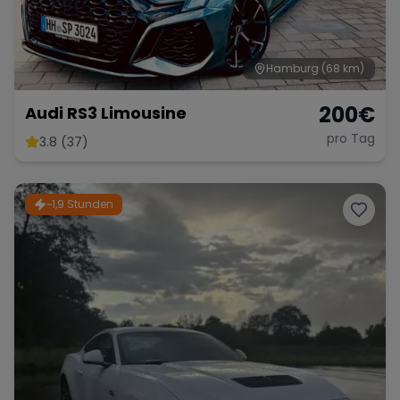
Hamburg
(68 km)
Range Rover
Corvette
200
€
Audi RS3 Limousine
pro Tag
3.8 (37)
~1,9 Stunden