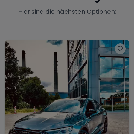
Porsche
Lamborghini
Ferrari
Hier sind die nächsten Optionen:
Wann
Zeitraum wählen
McLaren
Ford
Jaguar
Tesla
Chevrolet
Dodge
Bentley
Rolls Royce
Aston Martin
Bugatti
Lotus
Maserati