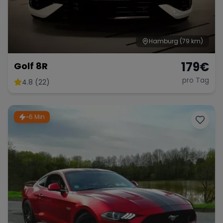
Hamburg
(79 km)
179
€
Golf 8R
pro Tag
4.8 (22)
~6 Min