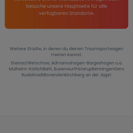
besuche unsere Hauptseite für alle
verfügbaren Standorte.
Weitere Städte, in denen du deinen Traumsportwagen
mieten kannst.
Steinach
Retschow, Admannshagen-Bargeshagen u.a.
Mülheim-Kärlich
Barlt, Busenwurth
Sterup
Benningen
Gera
Rudolstadt
Bovenden
Kirchberg an der Jagst