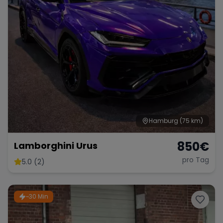
Hamburg
(75 km)
850
€
Lamborghini Urus
pro Tag
5.0 (2)
~30 Min