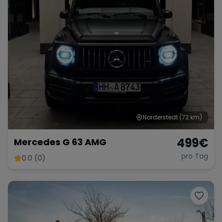
Norderstedt
(72 km)
499
€
Mercedes G 63 AMG
pro Tag
0.0 (0)