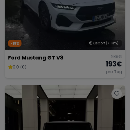
Kisdorf
(71 km)
-19%
239
€
Ford Mustang GT V8
193
€
0.0 (0)
pro Tag