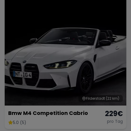
Porsche
Lamborghini
Ferrari
Wann
Zeitraum wählen
McLaren
Ford
Jaguar
Tesla
Chevrolet
Dodge
Bentley
Rolls Royce
Aston Martin
Filderstadt
(22 km)
229
€
Bmw M4 Competition Cabrio
pro Tag
5.0 (5)
Bugatti
Lotus
Maserati