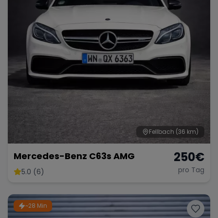
Fellbach
(36 km)
250
€
Mercedes-Benz C63s AMG
pro Tag
5.0 (6)
~28 Min