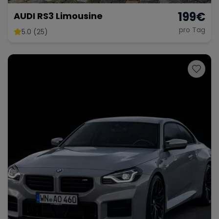
199
€
AUDI RS3 Limousine
pro Tag
5.0 (25)