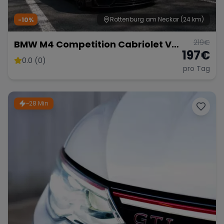
Rottenburg am Neckar
(24 km)
-10%
219
€
BMW M4 Competition Cabriolet Vor
197
€
Opf!!!
0.0 (0)
pro Tag
~28 Min