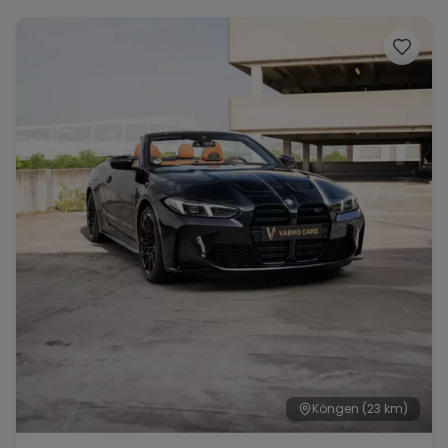
Range Rover
Corvette
Köngen
(23 km)