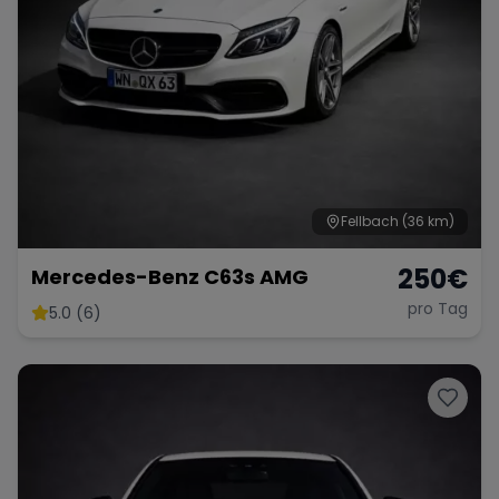
Fellbach
(36 km)
250
€
Mercedes-Benz C63s AMG
pro Tag
5.0 (6)