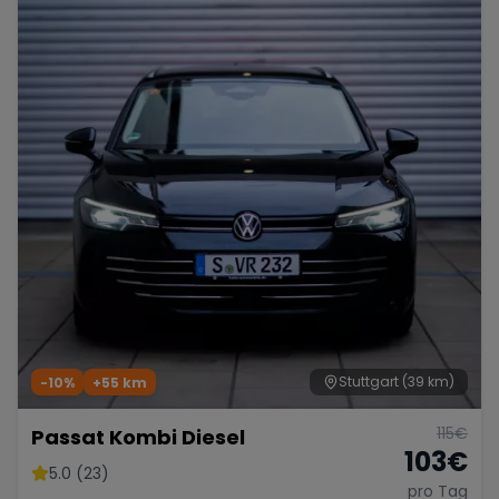
Stuttgart
(39 km)
-10%
+
55
km
115
€
Passat Kombi Diesel
103
€
5.0 (23)
pro Tag