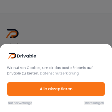
Drivable
Rent A Feeling
Drivable
Nützliche Links
Wir nutzen Cookies, um dir das beste Erlebnis auf
Drivable
zu bieten.
Datenschutzerklärung
Vermieter werden
FAQ
Instagram
Alle akzeptieren
TikTok
Nur notwendige
Einstellungen
Home
Favoriten
Mieten
Chat
Profil
Rechtliches