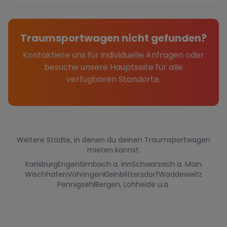
Traumsportwagen nicht gefunden?
Kontaktiere uns für individuelle Anfragen oder
besuche unsere Hauptseite für alle
verfügbaren Standorte.
Weitere Städte, in denen du deinen Traumsportwagen
mieten kannst.
Karlsburg
Engen
Simbach a. Inn
Schwarzach a. Main
Wischhafen
Vöhringen
Kleinblittersdorf
Waddeweitz
Pennigsehl
Bergen, Lohheide u.a.