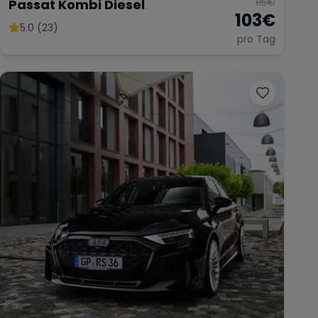
115
€
Passat Kombi Diesel
103
€
5.0 (23)
pro Tag