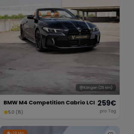
Köngen
(25 km)
259
€
BMW M4 Competition Cabrio LCI
pro Tag
5.0 (15)
~28 Min