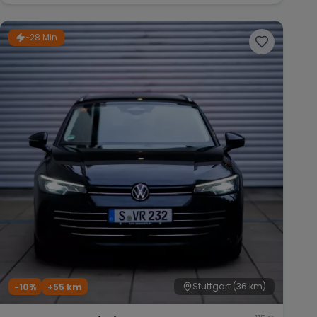
~28 Min
Stuttgart
(36 km)
-10%
+
55
km