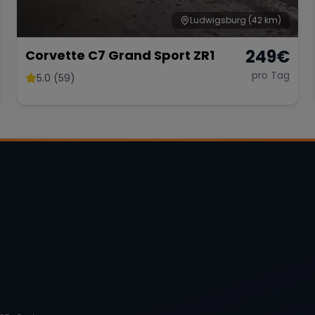
Ludwigsburg
(42 km)
249
€
Corvette C7 Grand Sport ZR1
pro Tag
5.0 (59)