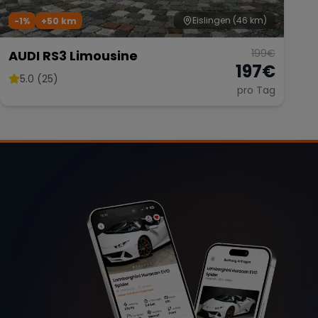
Eislingen
(46 km)
-1%
+
50
km
199
€
AUDI RS3 Limousine
197
€
5.0 (25)
pro Tag