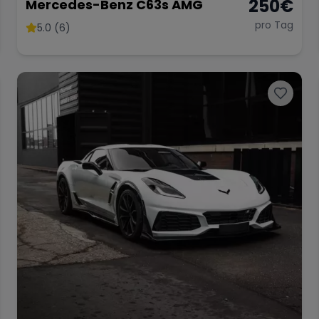
250
€
Mercedes-Benz C63s AMG
pro Tag
5.0 (6)