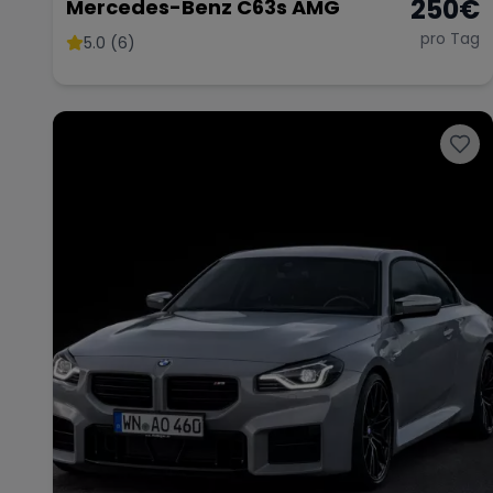
250
€
Mercedes-Benz C63s AMG
pro Tag
5.0 (6)