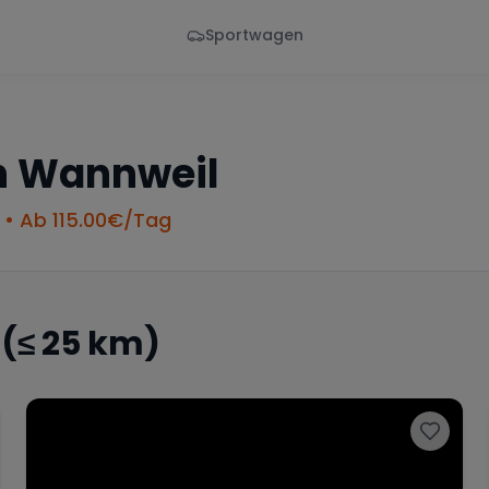
Sportwagen
Von - Bis
Marke
en
Wann
Alle Marken
n
Wannweil
• Ab
115.00
€/Tag
(≤ 25 km)