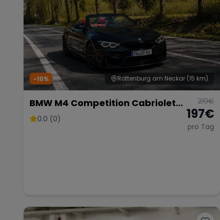
Rottenburg am Neckar
(15 km)
-10%
219
€
BMW M4 Competition Cabriolet
197
€
Vor Opf!!!
0.0 (0)
pro Tag