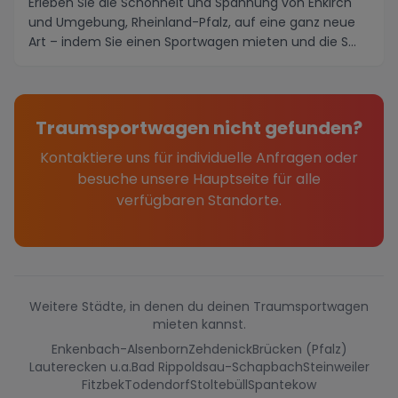
Erleben Sie die Schönheit und Spannung von Enkirch
und Umgebung, Rheinland-Pfalz, auf eine ganz neue
Art – indem Sie einen Sportwagen mieten und die S...
Traumsportwagen nicht gefunden?
Kontaktiere uns für individuelle Anfragen oder
besuche unsere Hauptseite für alle
verfügbaren Standorte.
Weitere Städte, in denen du deinen Traumsportwagen
mieten kannst.
Enkenbach-Alsenborn
Zehdenick
Brücken (Pfalz)
Lauterecken u.a.
Bad Rippoldsau-Schapbach
Steinweiler
Fitzbek
Todendorf
Stoltebüll
Spantekow