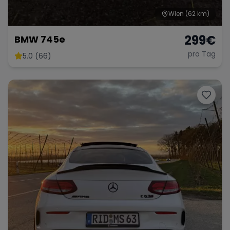
WIen
(62 km)
299
€
BMW 745e
pro Tag
5.0 (66)