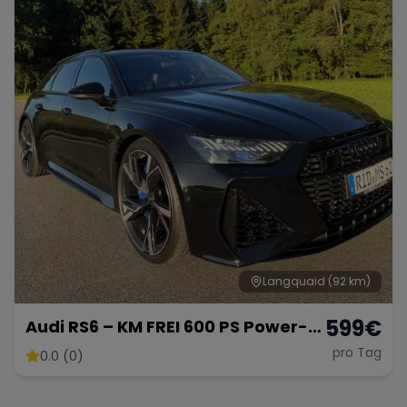
Langquaid
(92 km)
599
€
Audi RS6 – KM FREI 600 PS Power-
Kombi
pro Tag
0.0 (0)