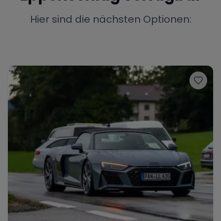
Porsche
Lamborghini
Ferrari
Hier sind die nächsten Optionen:
Wann
Zeitraum wählen
McLaren
Ford
Jaguar
Tesla
Chevrolet
Dodge
Bentley
Rolls Royce
Aston Martin
Bugatti
Lotus
Maserati