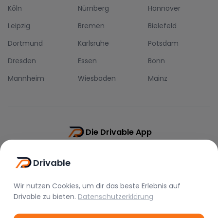
Köln
Nürnberg
Hannover
Leipzig
Bremen
Bielefeld
Dortmund
Karlsruhe
Potsdam
Dresden
Essen
Bonn
Mannheim
Wiesbaden
Mainz
Die Drivable App
Push-Benachrichtigungen
Drivable
Direkt-Chat
Schnellere Buchung
Wir nutzen Cookies, um dir das beste Erlebnis auf
Drivable
zu bieten.
Datenschutzerklärung