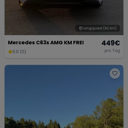
Langquaid
(92 km)
449
€
Mercedes C63s AMG KM FREI
pro Tag
0.0 (0)