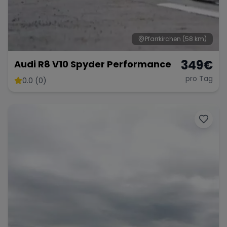
Pfarrkirchen
(58 km)
Range Rover
Corvette
349
€
Audi R8 V10 Spyder Performance
pro Tag
0.0 (0)