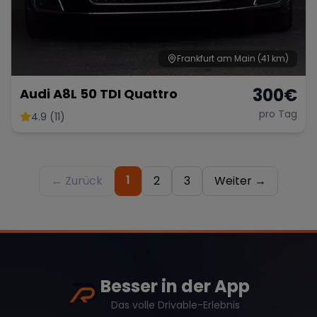
Frankfurt am Main
(41 km)
300
€
Audi A8L 50 TDI Quattro
pro Tag
4.9 (11)
1
← Zurück
2
3
Weiter →
Besser in der App
Das volle Drivable-Erlebnis