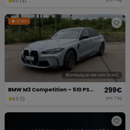
5.0 (4)
~51 Min
Range Rover
Corvette
Limburg an der Lahn
(9 km)
299
€
BMW M3 Competition – 510 PS
Sportlimousine
pro Tag
5.0 (1)