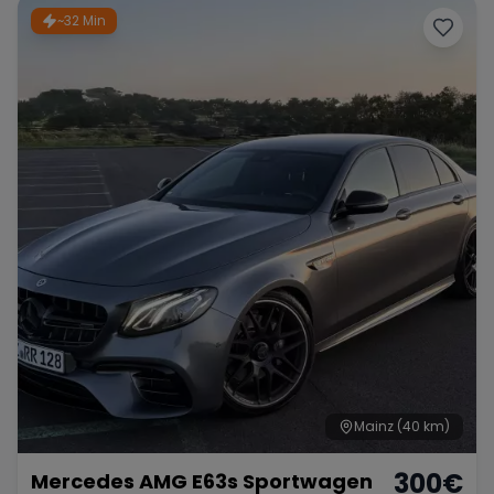
~32 Min
Mainz
(40 km)
300
€
Mercedes AMG E63s Sportwagen