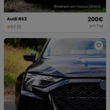
Hofheim am Taunus
(35 km)
200
€
Audi RS3
pro Tag
5.0 (1)