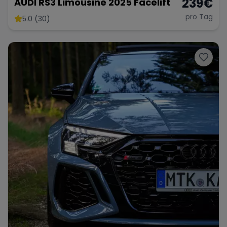
239
€
AUDI RS3 Limousine 2025 Facelift
pro Tag
5.0 (30)