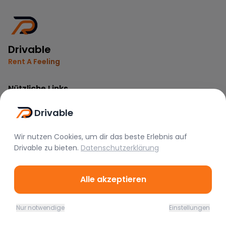
Drivable
Rent A Feeling
Nützliche Links
Vermieter werden
Drivable
FAQ
Instagram
Wir nutzen Cookies, um dir das beste Erlebnis auf
Drivable
zu bieten.
Datenschutzerklärung
TikTok
Rechtliches
Alle akzeptieren
Nutzungsbedingungen
Nur notwendige
Einstellungen
Datenschutz
Home
Favoriten
Mieten
Chat
Profil
Impressum