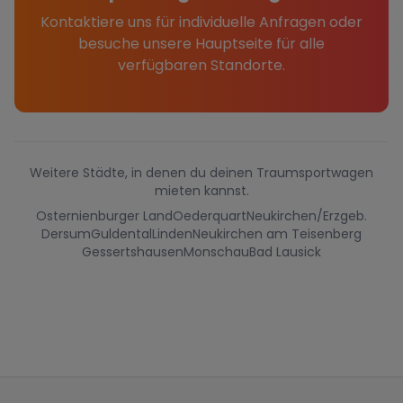
Kontaktiere uns für individuelle Anfragen oder
besuche unsere Hauptseite für alle
verfügbaren Standorte.
Weitere Städte, in denen du deinen Traumsportwagen
mieten kannst.
Osternienburger Land
Oederquart
Neukirchen/Erzgeb.
Dersum
Guldental
Linden
Neukirchen am Teisenberg
Gessertshausen
Monschau
Bad Lausick