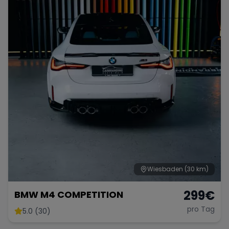
Wiesbaden
(30 km)
299
€
BMW M4 COMPETITION
pro Tag
5.0 (30)