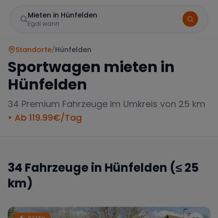
Mieten in Hünfelden
Egal wann
Standorte
/
Hünfelden
Sportwagen mieten in
Hünfelden
34
Premium Fahrzeuge im Umkreis von 25 km
• Ab
119.99
€/Tag
Marke
34
Fahrzeuge in
Hünfelden
(≤ 25
km)
Mercedes
BMW
Audi