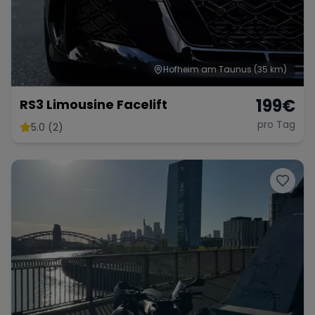
Hofheim am Taunus
(35 km)
199
€
RS3 Limousine Facelift
pro Tag
5.0 (2)