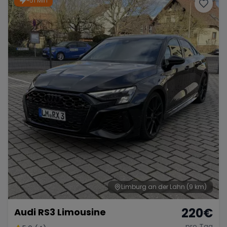
~51 Min
Porsche
Lamborghini
Ferrari
Wann
Zeitraum wählen
McLaren
Ford
Jaguar
Tesla
Chevrolet
Dodge
Bentley
Rolls Royce
Aston Martin
Limburg an der Lahn
(9 km)
220
€
Audi RS3 Limousine
Bugatti
Lotus
Maserati
pro Tag