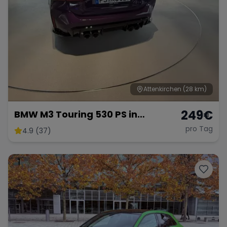
Attenkirchen
(28 km)
249
€
BMW M3 Touring 530 PS in
Individuell Purple
pro Tag
4.9 (37)