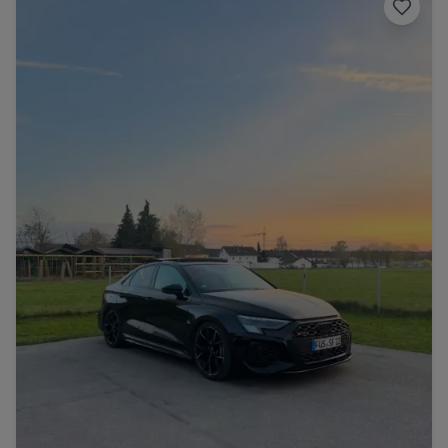
Porsche
Lamborghini
Ferrari
Wann
Zeitraum wählen
McLaren
Ford
Jaguar
Tesla
Chevrolet
Dodge
Bentley
Rolls Royce
Aston Martin
Bugatti
Lotus
Maserati