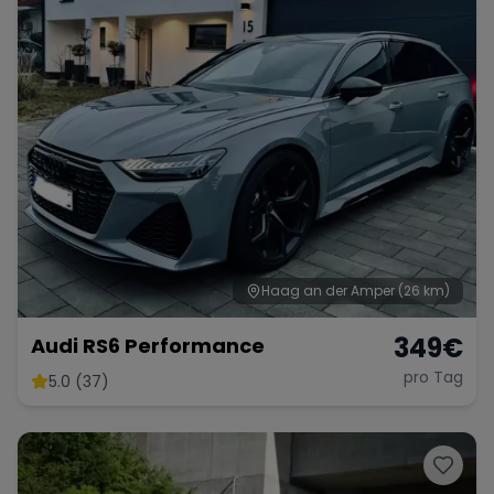
Haag an der Amper
(26 km)
349
€
Audi RS6 Performance
pro Tag
5.0 (37)