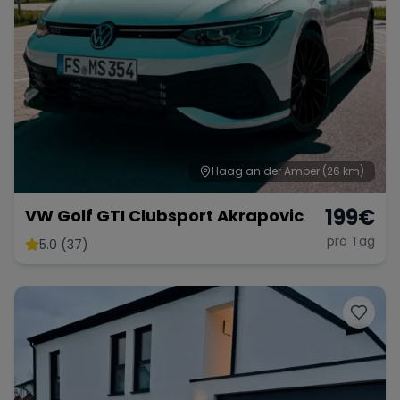
Haag an der Amper
(26 km)
199
€
VW Golf GTI Clubsport Akrapovic
pro Tag
5.0 (37)