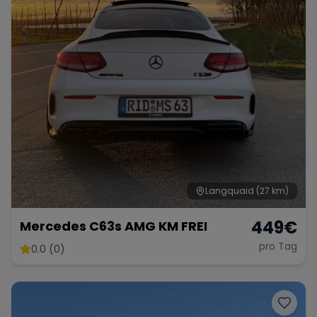
Langquaid
(27 km)
449
€
Mercedes C63s AMG KM FREI
pro Tag
0.0 (0)