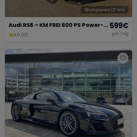
Langquaid
(27 km)
599
€
Audi RS6 – KM FREI 600 PS Power-
Kombi
pro Tag
0.0 (0)