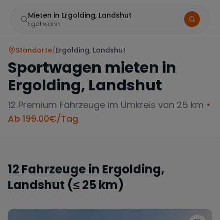
Mieten in Ergolding, Landshut
Egal wann
Standorte
/
Ergolding, Landshut
Sportwagen mieten in
Ergolding, Landshut
12
Premium Fahrzeuge im Umkreis von 25 km
•
Ab
199.00
€/Tag
Marke
12
Fahrzeuge in
Ergolding,
Landshut
(≤ 25 km)
Mercedes
BMW
Audi