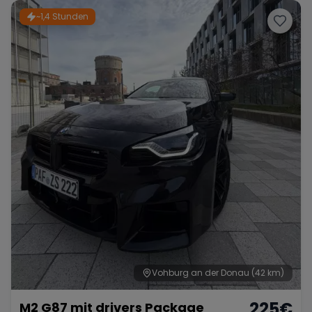
~1,4 Stunden
Vohburg an der Donau
(42 km)
225
€
M2 G87 mit drivers Package