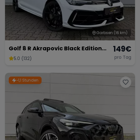
Garbsen
(16 km)
149
€
Golf 8 R Akrapovic Black Edition
333PS
pro Tag
5.0 (132)
~1,1 Stunden