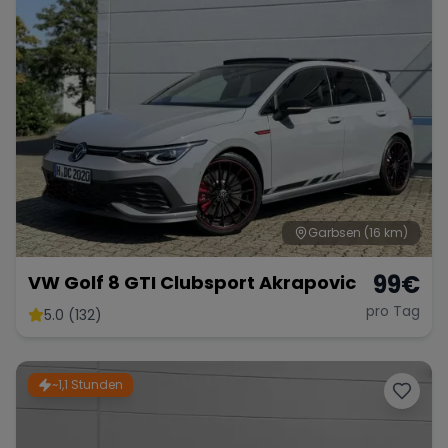
Range Rover
Corvette
Garbsen
(16 km)
99
€
VW Golf 8 GTI Clubsport Akrapovic
pro Tag
5.0 (132)
~1,1 Stunden