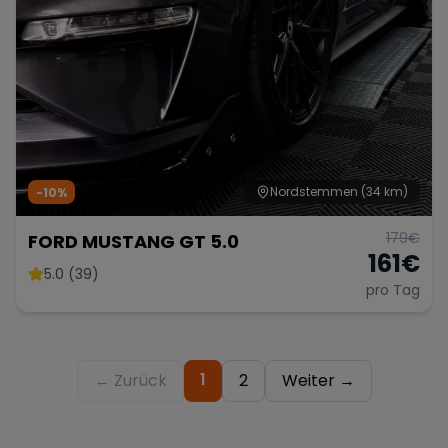
Nordstemmen
(34 km)
-10%
179
€
FORD MUSTANG GT 5.0
161
€
5.0 (39)
pro Tag
1
← Zurück
2
Weiter →