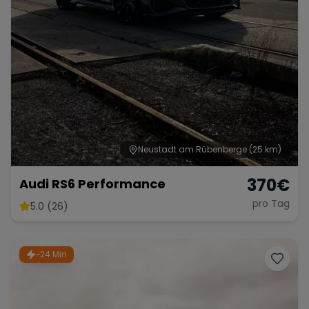
Neustadt am Rübenberge
(25 km)
370
€
Audi RS6 Performance
pro Tag
5.0 (26)
~24 Min