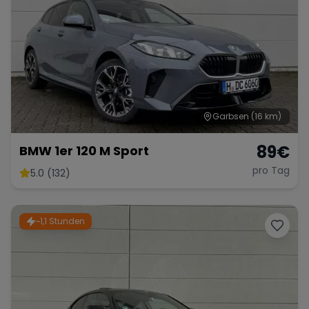
Garbsen
(16 km)
89
€
BMW 1er 120 M Sport
pro Tag
5.0 (132)
~1,1 Stunden