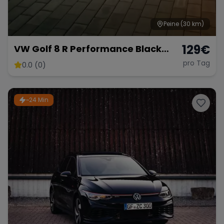
Peine
(30 km)
129
€
VW Golf 8 R Performance Black
Edition – 333 PS Kraftpaket
pro Tag
0.0 (0)
~24 Min