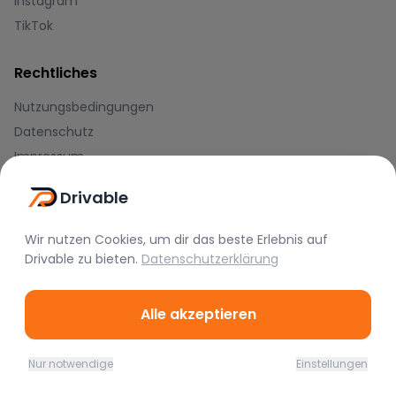
Instagram
TikTok
Rechtliches
Nutzungsbedingungen
Datenschutz
Impressum
Drivable
Blog
Journal
Wir nutzen Cookies, um dir das beste Erlebnis auf
Drivable
zu bieten.
Datenschutzerklärung
Hilfe-Center
Zahlungsmethoden
Alle akzeptieren
Nur notwendige
Einstellungen
Home
Favoriten
Mieten
Chat
Profil