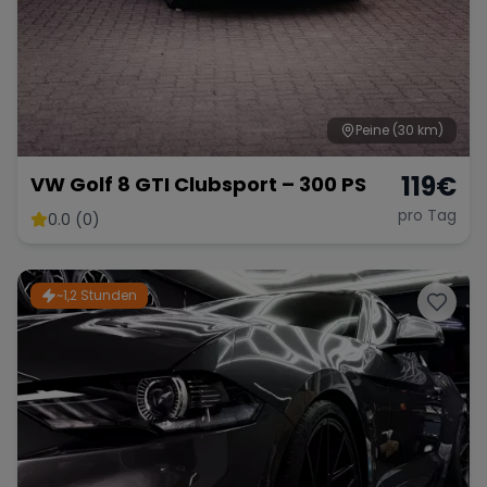
Peine
(30 km)
119
€
VW Golf 8 GTI Clubsport – 300 PS
pro Tag
0.0 (0)
~1,2 Stunden