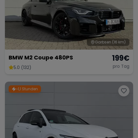
Garbsen
(16 km)
199
€
BMW M2 Coupe 480PS
pro Tag
5.0 (132)
~1,1 Stunden