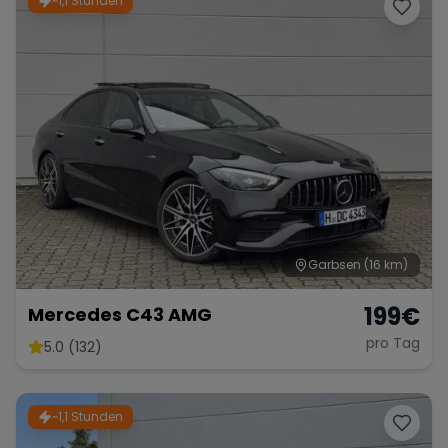
~1,1 Stunden
Porsche
Lamborghini
Ferrari
Wann
Zeitraum wählen
McLaren
Ford
Jaguar
Tesla
Chevrolet
Dodge
Garbsen
(16 km)
199
€
Mercedes C43 AMG
Bentley
Rolls Royce
Aston Martin
pro Tag
5.0 (132)
~1,1 Stunden
Bugatti
Lotus
Maserati