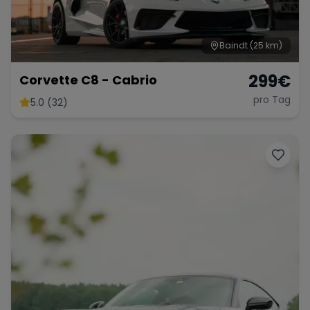
Baindt
(25 km)
299
€
Corvette C8 - Cabrio
pro Tag
5.0 (32)