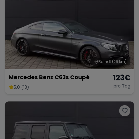
Porsche
Lamborghini
Ferrari
Wann
Zeitraum wählen
McLaren
Ford
Jaguar
Baindt
(25 km)
Tesla
Chevrolet
Dodge
123
€
Mercedes Benz C63s Coupé
pro Tag
5.0 (13)
Bentley
Rolls Royce
Aston Martin
Bugatti
Lotus
Maserati