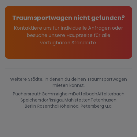
Traumsportwagen nicht gefunden?
Kontaktiere uns für individuelle Anfragen oder
besuche unsere Hauptseite für alle
verfügbaren Standorte.
Weitere Städte, in denen du deinen Traumsportwagen
mieten kannst.
Püchersreuth
Gemmrigheim
Dettelbach
Affalterbach
Speichersdorf
Issigau
Mahlstetten
Tetenhusen
Berlin Rosenthal
Höheinöd, Petersberg u.a.