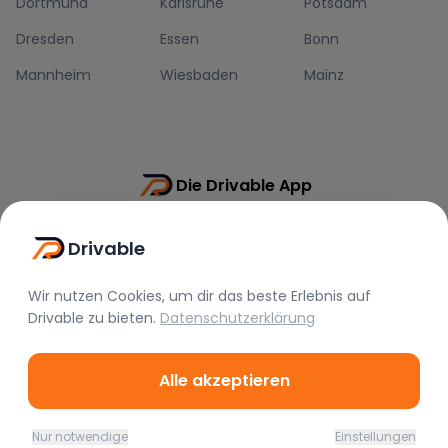
Dortmund
Karlsruhe
Potsdam
Dresden
Essen
Bonn
Mannheim
Wiesbaden
Mainz
Die Drivable App
Push-Benachrichtigungen
Drivable
Direkt-Chat
Schnellere Buchung
Wir nutzen Cookies, um dir das beste Erlebnis auf
Drivable
zu bieten.
Datenschutzerklärung
Alle akzeptieren
©
2026
Drivable.
Alle Rechte vorbehalten.
Nur notwendige
Einstellungen