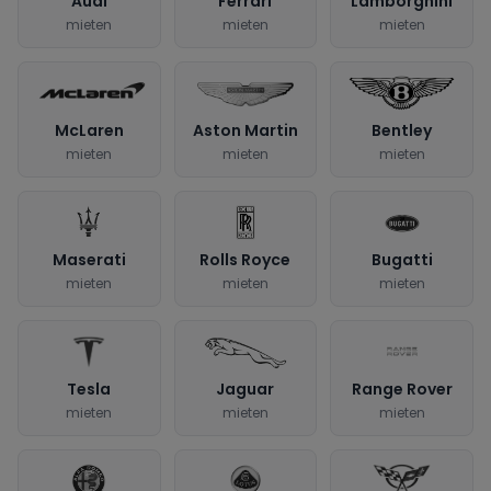
Audi
Ferrari
Lamborghini
mieten
mieten
mieten
McLaren
Aston Martin
Bentley
mieten
mieten
mieten
Maserati
Rolls Royce
Bugatti
mieten
mieten
mieten
Tesla
Jaguar
Range Rover
mieten
mieten
mieten