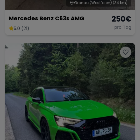
Gronau (Westfalen)
(34 km)
250
€
Mercedes Benz C63s AMG
Range Rover
Corvette
pro Tag
5.0 (21)