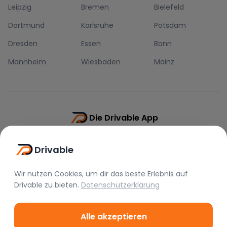
Leipzig
Bremen
Bielefeld
Dortmund
Karlsruhe
Potsdam
Dresden
Essen
Bonn
Mannheim
Wiesbaden
Mainz
Die Drivable App
Push-Benachrichtigungen
Drivable
Direkt-Chat
Schnellere Buchung
Wir nutzen Cookies, um dir das beste Erlebnis auf
Drivable
zu bieten.
Datenschutzerklärung
Alle akzeptieren