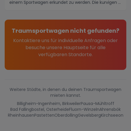
einem Sportwagen erkundet zu werden. Die kurvigen ...
Traumsportwagen nicht gefunden?
Kontaktiere uns für individuelle Anfragen oder
besuche unsere Hauptseite für alle
verfügbaren Standorte.
Weitere Städte, in denen du deinen Traumsportwagen
mieten kannst.
Billigheim-Ingenheim, Birkweiler
Pausa-Mühltroff
Bad Fallingbostel, Osterheide
Fluorn-Winzeln
Ahrensbök
Rheinhausen
Pastetten
Oberdolling
Gevelsberg
Kirchseeon