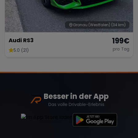
Gronau (Westfalen)
(34 km)
199
€
Audi RS3
pro Tag
5.0 (21)
Besser in der App
Das volle Drivable-Erlebnis