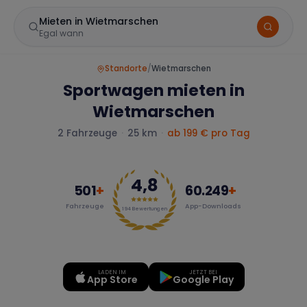
Mieten in Wietmarschen
Egal wann
Standorte
/
Wietmarschen
Sportwagen mieten in
Wietmarschen
2
Fahrzeuge
·
25 km
·
ab
199
€ pro Tag
4,8
Marke
501
+
60.249
+
Fahrzeuge
App-Downloads
194
Bewertungen
Mercedes
BMW
Audi
LADEN IM
JETZT BEI
App Store
Google Play