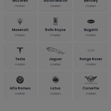
McLaren
Aston Martin
Bentley
mieten
mieten
mieten
Maserati
Rolls Royce
Bugatti
mieten
mieten
mieten
Tesla
Jaguar
Range Rover
mieten
mieten
mieten
Alfa Romeo
Lotus
Corvette
mieten
mieten
mieten