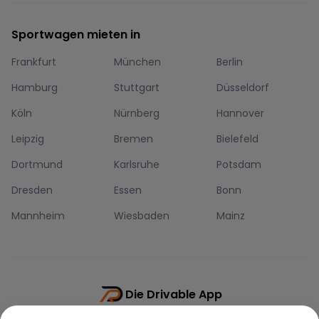
Sportwagen mieten in
Frankfurt
München
Berlin
Hamburg
Stuttgart
Düsseldorf
Köln
Nürnberg
Hannover
Leipzig
Bremen
Bielefeld
Dortmund
Karlsruhe
Potsdam
Dresden
Essen
Bonn
Mannheim
Wiesbaden
Mainz
Die Drivable App