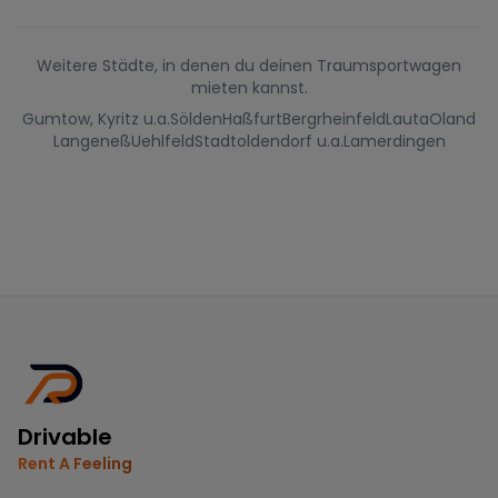
Weitere Städte, in denen du deinen Traumsportwagen
mieten kannst.
Gumtow, Kyritz u.a.
Sölden
Haßfurt
Bergrheinfeld
Lauta
Oland
Langeneß
Uehlfeld
Stadtoldendorf u.a.
Lamerdingen
Drivable
Rent A Feeling