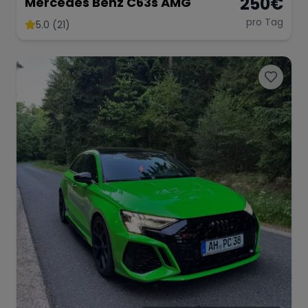
250
€
Mercedes Benz C63s AMG
pro Tag
5.0 (21)
Range Rover
Corvette