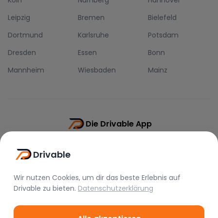
Leipzig
Bremen
Bielefeld
Dortmund
Karlsruhe
Potsdam
Dresden
Essen
Bonn
Mannheim
Wiesbaden
Mainz
Die Drivable App
Push-Benachrichtigungen
Drivable
Direkt-Chat
Schnellere Buchung
Wir nutzen Cookies, um dir das beste Erlebnis auf
Drivable
zu bieten.
Datenschutzerklärung