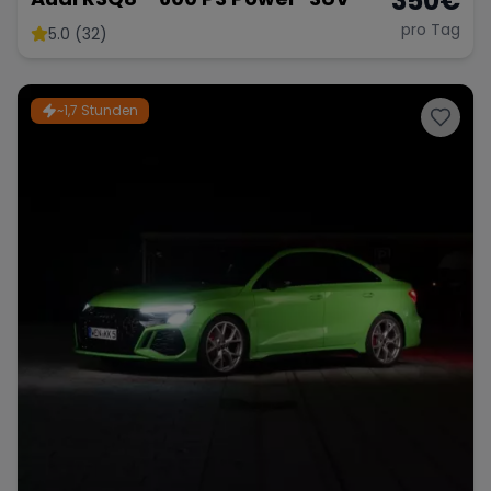
350
€
pro Tag
5.0 (32)
~1,7 Stunden