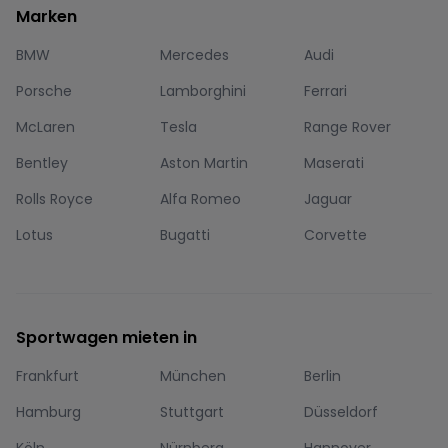
Marken
BMW
Mercedes
Audi
Porsche
Lamborghini
Ferrari
McLaren
Tesla
Range Rover
Bentley
Aston Martin
Maserati
Rolls Royce
Alfa Romeo
Jaguar
Lotus
Bugatti
Corvette
Sportwagen mieten in
Frankfurt
München
Berlin
Hamburg
Stuttgart
Düsseldorf
Köln
Nürnberg
Hannover