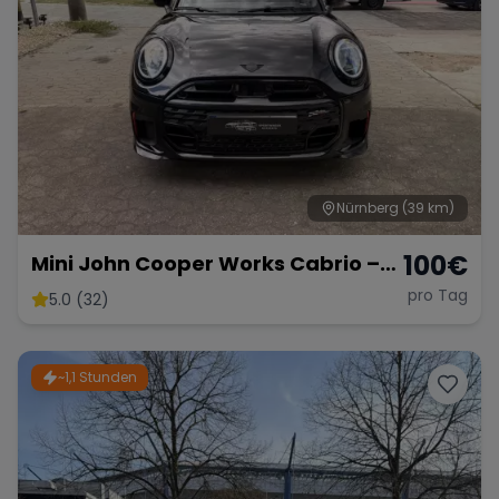
Nürnberg
(39 km)
100
€
Mini John Cooper Works Cabrio –
Fahrspaß Offenes Verdeck
pro Tag
5.0 (32)
~1,1 Stunden