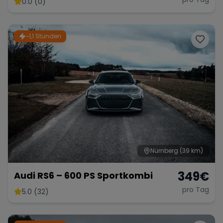
0.0 (0)
~1,1 Stunden
Range Rover
Corvette
Nürnberg
(39 km)
349
€
Audi RS6 – 600 PS Sportkombi
pro Tag
5.0 (32)