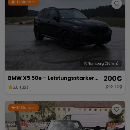
~1,1 Stunden
Nürnberg
(39 km)
200
€
BMW X5 50e – Leistungsstarker
Hybrid-SUV mit 489 PS
pro Tag
5.0 (32)
~1,1 Stunden