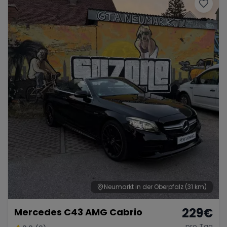
Porsche
Lamborghini
Ferrari
Wann
Zeitraum wählen
McLaren
Ford
Jaguar
Tesla
Chevrolet
Dodge
Bentley
Rolls Royce
Aston Martin
Neumarkt in der Oberpfalz
(31 km)
229
€
Mercedes C43 AMG Cabrio
Bugatti
Lotus
Maserati
pro Tag