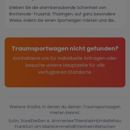
Erleben Sie die atemberaubende Schönheit von
Brotterode-Trusetal, Thüringen, auf ganz besondere
Weise, indem Sie einen Sportwagen mieten und die
maler...
Traumsportwagen nicht gefunden?
Kontaktiere uns für individuelle Anfragen oder
besuche unsere Hauptseite für alle
verfügbaren Standorte.
Weitere Städte, in denen du deinen Traumsportwagen
mieten kannst.
Eutin, Süsel
Dießen a. Ammersee
Thiersheim
Eimke
Rehau
Frankfurt am Main
Kammeltal
Ettenheim
Rietschen