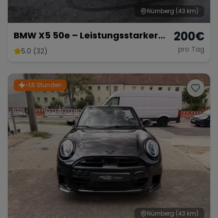
Nürnberg
(43 km)
200
€
BMW X5 50e – Leistungsstarker
Hybrid-SUV mit 489 PS
pro Tag
5.0 (32)
~1,6 Stunden
Nürnberg
(43 km)