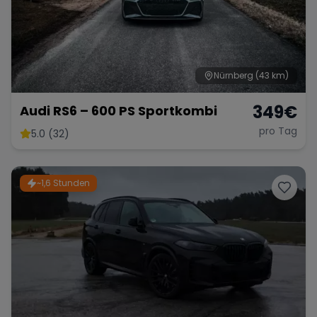
Nürnberg
(43 km)
349
€
Audi RS6 – 600 PS Sportkombi
pro Tag
5.0 (32)
~1,6 Stunden