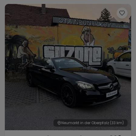
Porsche
Lamborghini
Ferrari
Wann
Zeitraum wählen
McLaren
Ford
Jaguar
Tesla
Chevrolet
Dodge
Bentley
Rolls Royce
Aston Martin
Neumarkt in der Oberpfalz
(33 km)
Bugatti
Lotus
Maserati