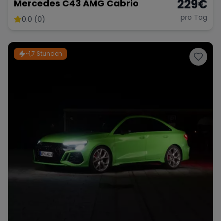
229
€
Mercedes C43 AMG Cabrio
pro Tag
0.0 (0)
Range Rover
Corvette
~1,7 Stunden