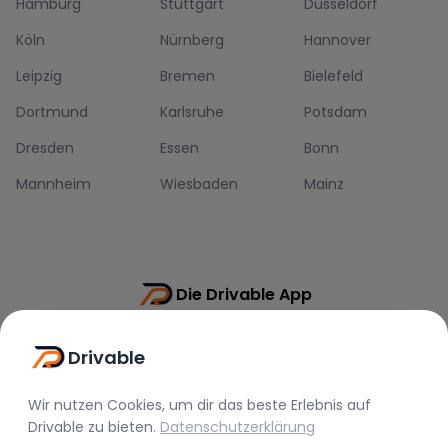
Hamburg
Stuttgart
Düsseldorf
Köln
Nürnberg
Hannover
Leipzig
Bremen
Bielefeld
Dortmund
Karlsruhe
Potsdam
Dresden
Essen
Bonn
Mannheim
Wiesbaden
Mainz
Die Drivable App
Push-Benachrichtigungen
Drivable
Direkt-Chat
Schnellere Buchung
Wir nutzen Cookies, um dir das beste Erlebnis auf
Drivable
zu bieten.
Datenschutzerklärung