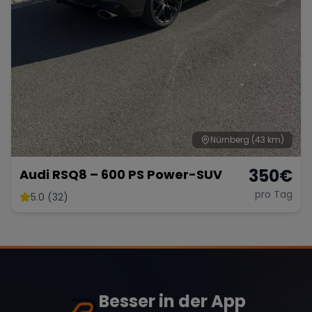
Nürnberg
(43 km)
350
€
Audi RSQ8 – 600 PS Power-SUV
pro Tag
5.0 (32)
Besser in der App