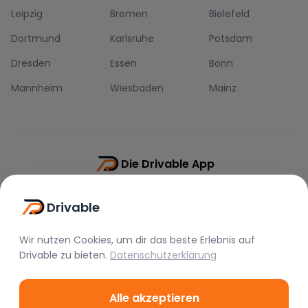
Leipzig
Bremen
Bielefeld
Dortmund
Karlsruhe
Potsdam
Dresden
Essen
Bonn
Mannheim
Wiesbaden
Mainz
Die Drivable App
Push-Benachrichtigungen
Drivable
Direkt-Chat
Schnellere Buchung
Wir nutzen Cookies, um dir das beste Erlebnis auf
Drivable
zu bieten.
Datenschutzerklärung
Alle akzeptieren