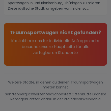
Sportwagen in Bad Blankenburg, Thüringen zu mieten.
Diese idyllische Stadt, umgeben von malerisc...
Traumsportwagen nicht gefunden?
Kontaktiere uns für individuelle Anfragen oder
besuche unsere Hauptseite für alle
verfügbaren Standorte.
Weitere Städte, in denen du deinen Traumsportwagen
mieten kannst.
Senftenberg
Schwarzenfeld
Schonstett
Ottenbüttel
Dranske
Remagen
Harztor
Landau in der Pfalz
Ziesar
Weinböhla