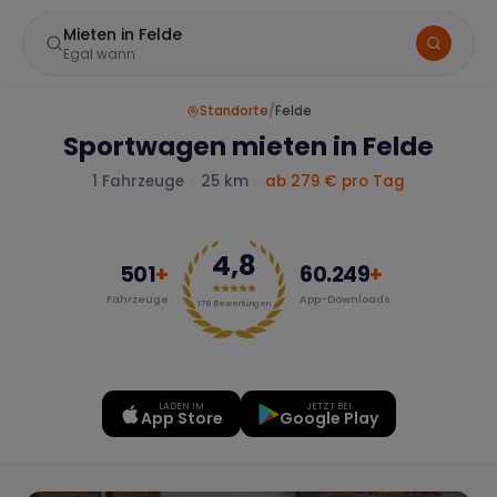
Mieten in Felde
Egal wann
Standorte
/
Felde
Sportwagen mieten in Felde
1
Fahrzeuge
·
25 km
·
ab
279
€ pro Tag
4,8
501
+
60.249
+
Fahrzeuge
App-Downloads
Marke
178
Bewertungen
LADEN IM
JETZT BEI
Mercedes
BMW
Audi
App Store
Google Play