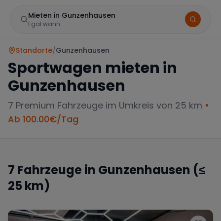
Mieten in Gunzenhausen
Egal wann
Standorte
/
Gunzenhausen
Sportwagen mieten in
Gunzenhausen
7
Premium Fahrzeuge im Umkreis von 25 km
•
Ab
100.00
€/Tag
Marke
7
Fahrzeuge in
Gunzenhausen
(≤
25 km)
Mercedes
BMW
Audi