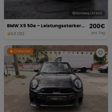
Nürnberg
(42 km)
200
€
BMW X5 50e – Leistungsstarker
Hybrid-SUV mit 489 PS
pro Tag
5.0 (32)
~1,1 Stunden