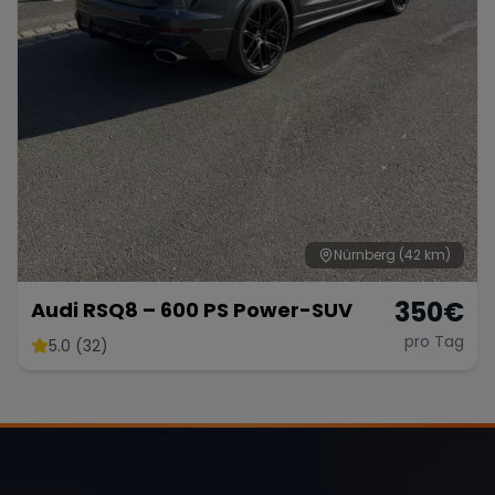
Nürnberg
(42 km)
350
€
Audi RSQ8 – 600 PS Power-SUV
pro Tag
5.0 (32)