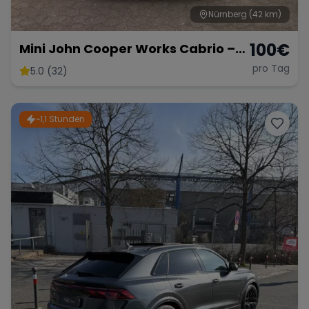
Nürnberg
(42 km)
100
€
Mini John Cooper Works Cabrio –
Fahrspaß Offenes Verdeck
pro Tag
5.0 (32)
~1,1 Stunden