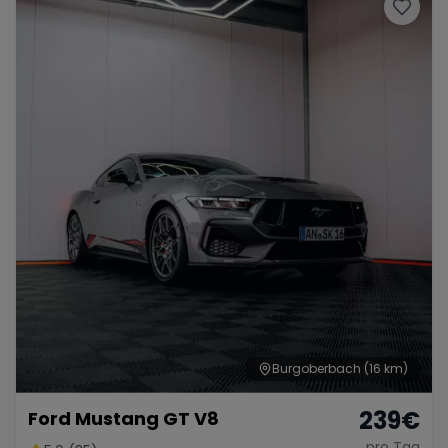
Porsche
Lamborghini
Ferrari
Wann
Zeitraum wählen
McLaren
Ford
Jaguar
Tesla
Chevrolet
Dodge
Bentley
Rolls Royce
Aston Martin
Burgoberbach
(16 km)
239
€
Ford Mustang GT V8
Bugatti
Lotus
Maserati
pro Tag