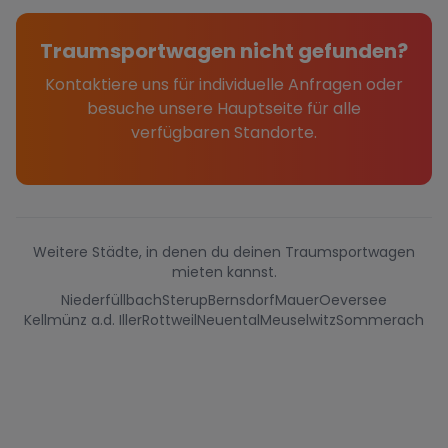
Traumsportwagen nicht gefunden?
Kontaktiere uns für individuelle Anfragen oder
besuche unsere Hauptseite für alle
verfügbaren Standorte.
Weitere Städte, in denen du deinen Traumsportwagen
mieten kannst.
Niederfüllbach
Sterup
Bernsdorf
Mauer
Oeversee
Kellmünz a.d. Iller
Rottweil
Neuental
Meuselwitz
Sommerach