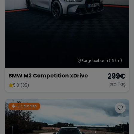
Burgoberbach
(16 km)
299
€
BMW M3 Competition xDrive
pro Tag
5.0 (35)
~1,1 Stunden