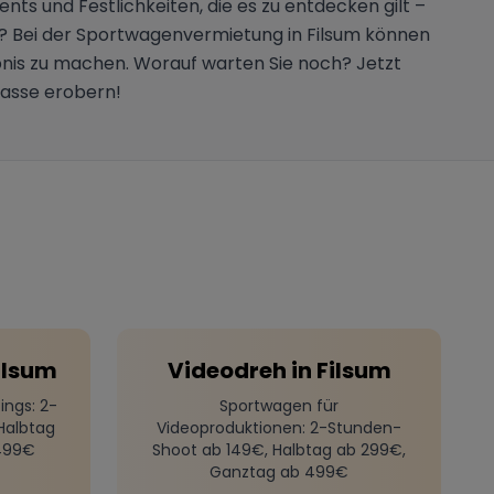
nts und Festlichkeiten, die es zu entdecken gilt –
nn? Bei der Sportwagenvermietung in Filsum können
ebnis zu machen. Worauf warten Sie noch? Jetzt
lasse erobern!
ilsum
Videodreh
in
Filsum
ings
: 2-
Sportwagen für
Halbtag
Videoproduktionen
: 2-Stunden-
499€
Shoot ab 149€, Halbtag ab 299€,
Ganztag ab 499€