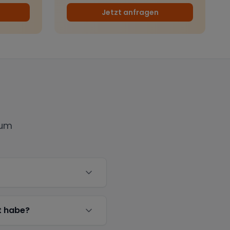
Jetzt anfragen
sum
t habe?