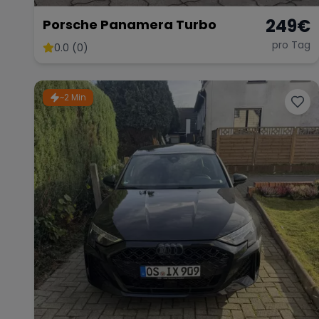
249
€
Porsche Panamera Turbo
pro Tag
0.0 (0)
~2 Min