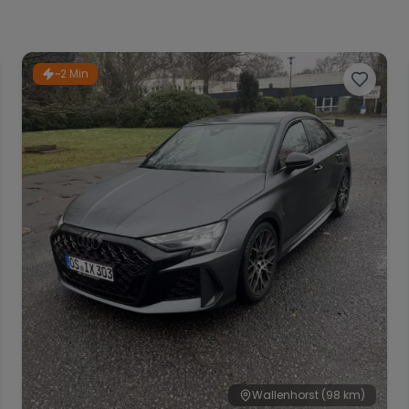
~2 Min
Wallenhorst
(98 km)