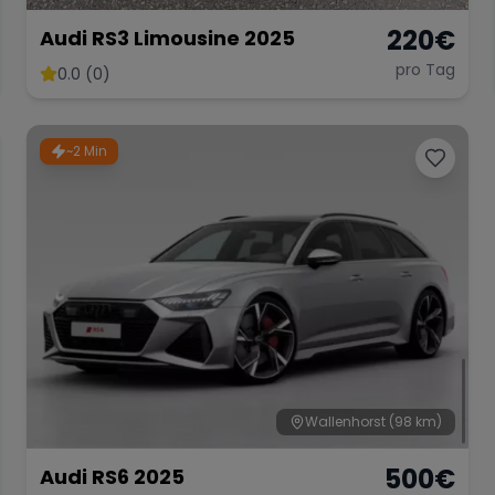
220
€
Audi RS3 Limousine 2025
pro Tag
0.0 (0)
~2 Min
Wallenhorst
(98 km)
500
€
Audi RS6 2025