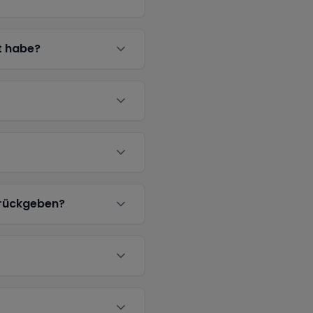
t habe?
urückgeben?