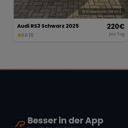
Wallenhorst
(98 km)
220
€
Audi RS3 Schwarz 2025
pro Tag
5.0 (1)
Besser in der App