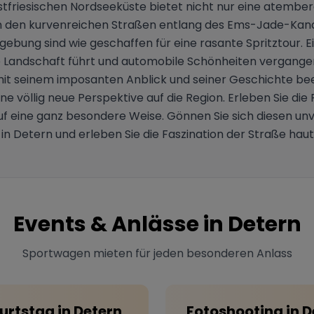
 ostfriesischen Nordseeküste bietet nicht nur eine atembe
on den kurvenreichen Straßen entlang des Ems-Jade-Kana
g sind wie geschaffen für eine rasante Spritztour. Ein 
ske Landschaft führt und automobile Schönheiten vergange
it seinem imposanten Anblick und seiner Geschichte bee
e völlig neue Perspektive auf die Region. Erleben Sie die 
f eine ganz besondere Weise. Gönnen Sie sich diesen un
 in Detern und erleben Sie die Faszination der Straße hau
Events & Anlässe in
Detern
Sportwagen mieten für jeden besonderen Anlass
urtstag
in
Detern
Fotoshooting
in
D