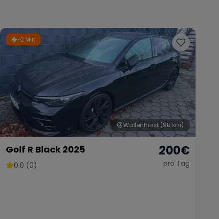
~2 Min
Wallenhorst
(98 km)
200
€
Golf R Black 2025
pro Tag
0.0 (0)