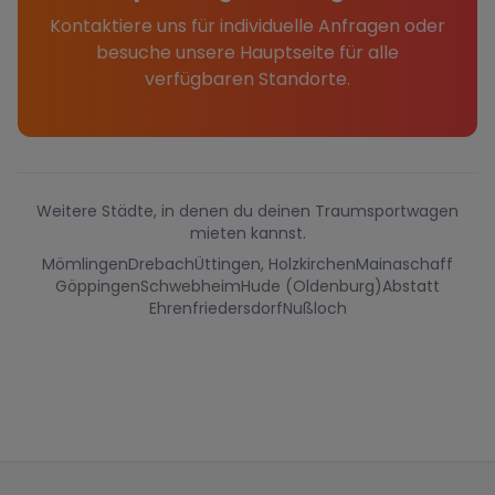
Kontaktiere uns für individuelle Anfragen oder
besuche unsere Hauptseite für alle
verfügbaren Standorte.
Weitere Städte, in denen du deinen Traumsportwagen
mieten kannst.
Mömlingen
Drebach
Üttingen, Holzkirchen
Mainaschaff
Göppingen
Schwebheim
Hude (Oldenburg)
Abstatt
Ehrenfriedersdorf
Nußloch