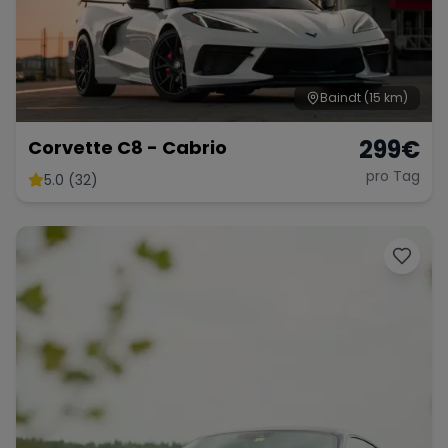
Baindt
(15 km)
299
€
Corvette C8 - Cabrio
pro Tag
5.0 (32)