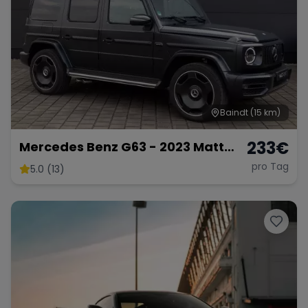
Range Rover
Corvette
Baindt
(15 km)
233
€
Mercedes Benz G63 - 2023 Matt
Schwarz
pro Tag
5.0 (13)