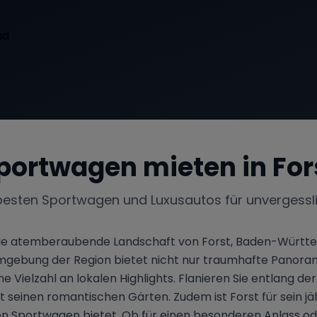
portwagen mieten in
For
besten Sportwagen und Luxusautos für unvergessl
 die atemberaubende Landschaft von Forst, Baden-Württem
gebung der Region bietet nicht nur traumhafte Panorame
e Vielzahl an lokalen Highlights. Flanieren Sie entlan
it seinen romantischen Gärten. Zudem ist Forst für sein jä
sen Sportwagen bietet. Ob für einen besonderen Anlass od