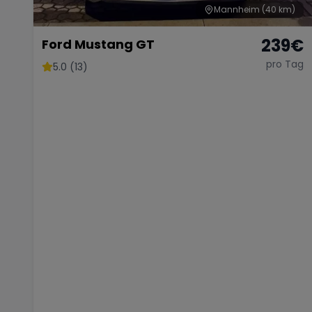
Mannheim
(40 km)
239
€
Ford Mustang GT
pro Tag
5.0 (13)