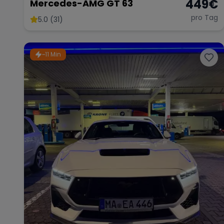
449
€
Mercedes-AMG GT 63
pro Tag
5.0 (31)
~11 Min