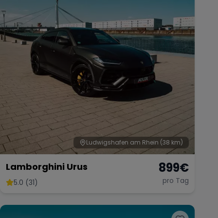
Ludwigshafen am Rhein
(38 km)
899
€
Lamborghini Urus
pro Tag
5.0 (31)