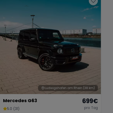
Ludwigshafen am Rhein
(38 km)
699
€
Mercedes G63
pro Tag
5.0 (31)