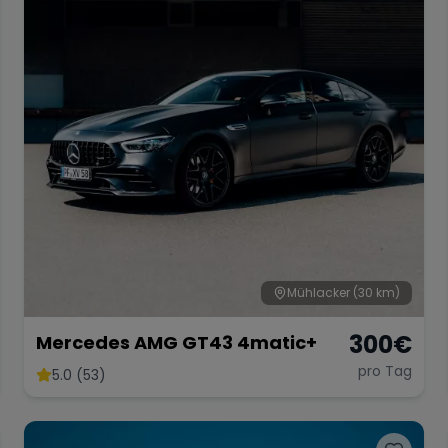
Mühlacker
(30 km)
300
€
Mercedes AMG GT43 4matic+
pro Tag
5.0 (53)