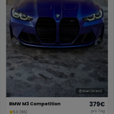
Wien
(41 km)
379
€
BMW M3 Competition
pro Tag
5.0 (66)