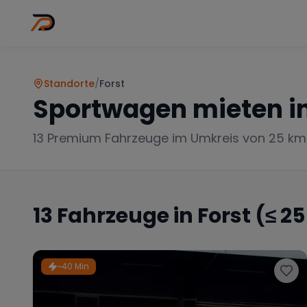
Wo
Stadt wähl
Standorte
/
Forst
Sportwagen mieten i
13
Premium Fahrzeuge im Umkreis von 25 km
13
Fahrzeuge in
Forst
(≤ 2
~40 Min