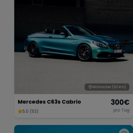
Mühlacker
(30 km)
300
€
Mercedes C63s Cabrio
pro Tag
5.0 (53)