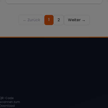
1
← Zurück
2
Weiter →
QR-Code
scannen zum
Download