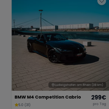
Ludwigshafen am Rhein
(38 km)
299
€
BMW M4 Competition Cabrio
pro Tag
5.0 (31)