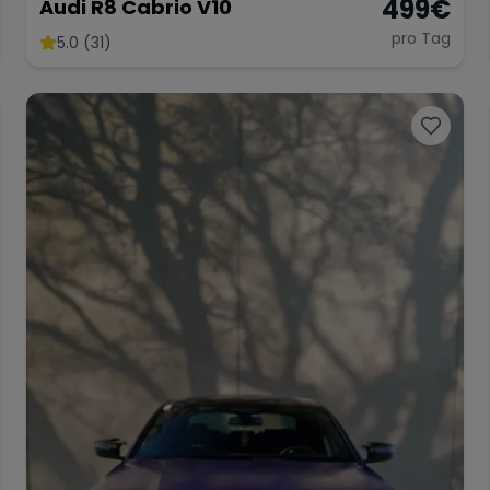
499
€
Audi R8 Cabrio V10
pro Tag
5.0 (31)