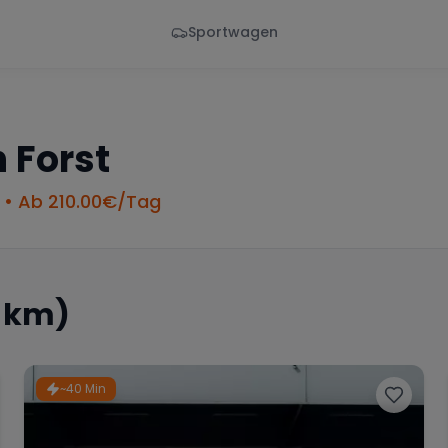
Sportwagen
Von - Bis
Marke
en
Wann
Alle Marken
n
Forst
• Ab
210.00
€/Tag
5 km)
~40 Min