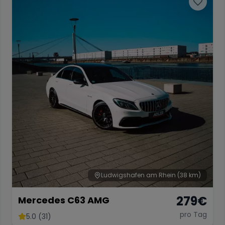
Ludwigshafen am Rhein
(38 km)
279
€
Mercedes C63 AMG
pro Tag
5.0 (31)