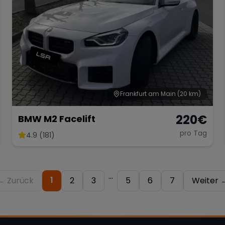
Frankfurt am Main
(20 km)
220
€
BMW M2 Facelift
pro Tag
4.9 (181)
...
1
← Zurück
2
3
5
6
7
Weiter 