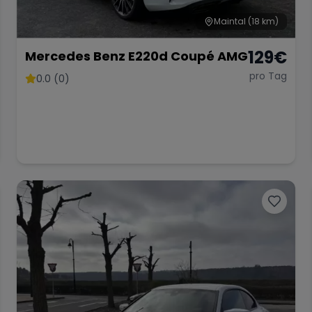
Maintal
(18 km)
129
€
Mercedes Benz E220d Coupé AMG
pro Tag
0.0 (0)