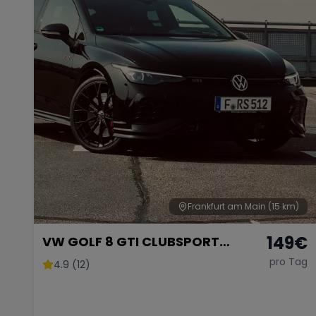
Frankfurt am Main
(15 km)
149
€
VW GOLF 8 GTI CLUBSPORT
AKRAPOVIC
pro Tag
4.9 (12)