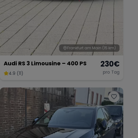
Frankfurt am Main
(15 km)
230
€
Audi RS 3 Limousine – 400 PS
pro Tag
4.9 (11)