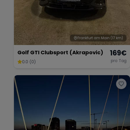
Frankfurt am Main
(17 km)
169
€
Golf GTI Clubsport (Akrapovic)
pro Tag
0.0 (0)