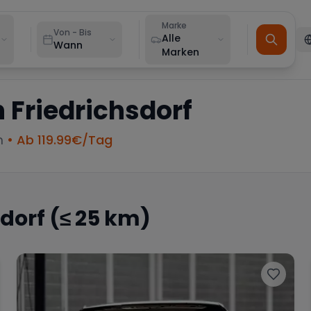
Marke
Von - Bis
Alle
Wann
Marken
n
Friedrichsdorf
m
• Ab
119.99
€/Tag
sdorf
(≤ 25 km)