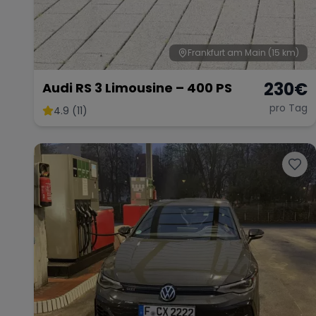
Frankfurt am Main
(15 km)
230
€
Audi RS 3 Limousine – 400 PS
pro Tag
4.9 (11)