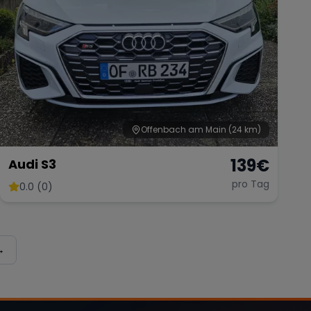
Offenbach am Main
(24 km)
139
€
Audi S3
pro Tag
0.0 (0)
→