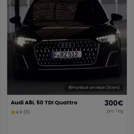
Frankfurt am Main
(15 km)
300
€
Audi A8L 50 TDI Quattro
pro Tag
4.9 (11)