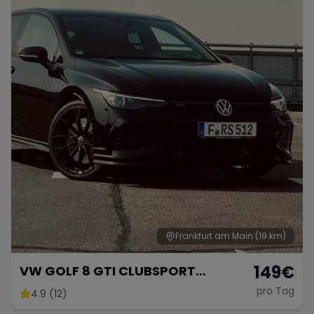
Range Rover
Corvette
Frankfurt am Main
(19 km)
149
€
VW GOLF 8 GTI CLUBSPORT
AKRAPOVIC
pro Tag
4.9 (12)