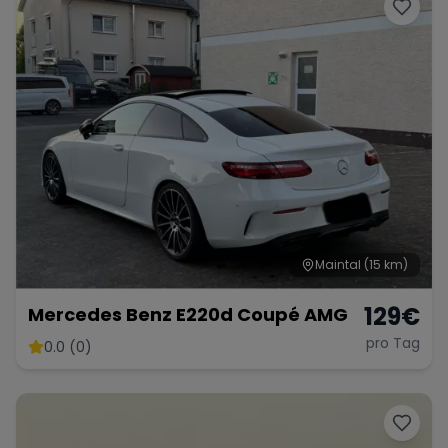
Porsche
Lamborghini
Ferrari
Wann
Zeitraum wählen
McLaren
Ford
Jaguar
Tesla
Chevrolet
Dodge
Maintal
(15 km)
129
€
Mercedes Benz E220d Coupé AMG
Bentley
Rolls Royce
Aston Martin
pro Tag
0.0 (0)
Bugatti
Lotus
Maserati