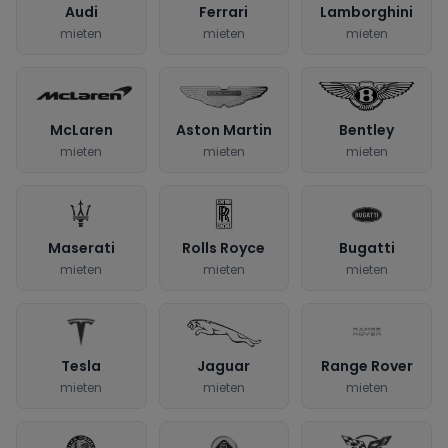
Audi
Ferrari
Lamborghini
mieten
mieten
mieten
McLaren
Aston Martin
Bentley
mieten
mieten
mieten
Maserati
Rolls Royce
Bugatti
mieten
mieten
mieten
Tesla
Jaguar
Range Rover
mieten
mieten
mieten