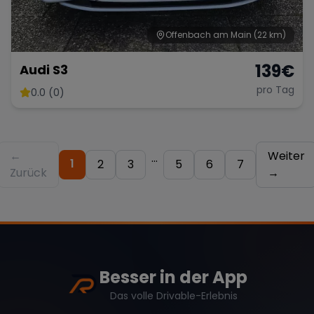
Offenbach am Main
(22 km)
139
€
Audi S3
pro Tag
0.0 (0)
←
Weiter
...
1
2
3
5
6
7
Zurück
→
Besser in der App
Das volle Drivable-Erlebnis