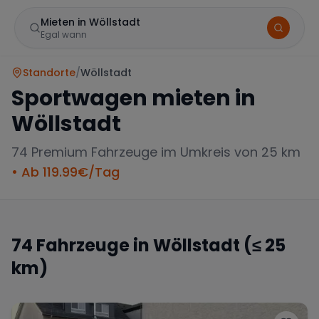
Mieten in Wöllstadt
Egal wann
Standorte
/
Wöllstadt
Sportwagen mieten in
Wöllstadt
74
Premium Fahrzeuge im Umkreis von 25 km
• Ab
119.99
€/Tag
Marke
74
Fahrzeuge in
Wöllstadt
(≤ 25
km)
Mercedes
BMW
Audi