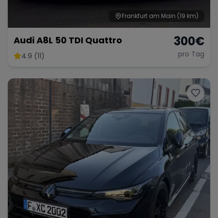
Frankfurt am Main
(19 km)
300
€
Audi A8L 50 TDI Quattro
pro Tag
4.9 (11)