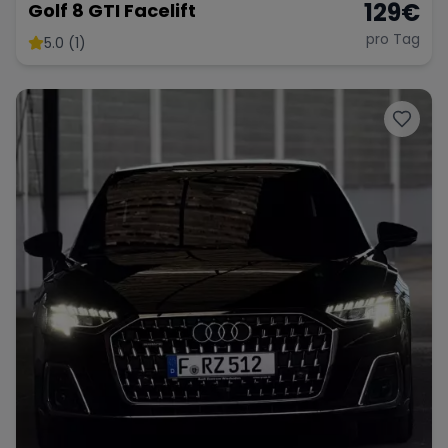
129
€
Golf 8 GTI Facelift
pro Tag
5.0 (1)