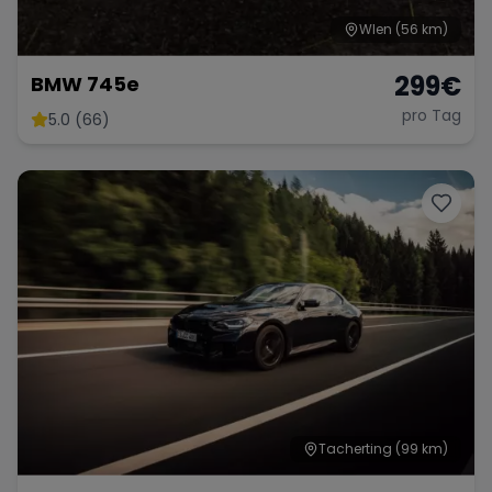
WIen
(56 km)
299
€
BMW 745e
pro Tag
5.0 (66)
Tacherting
(99 km)