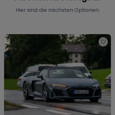
Porsche
Lamborghini
Ferrari
Hier sind die nächsten Optionen:
Wann
Zeitraum wählen
McLaren
Ford
Jaguar
Tesla
Chevrolet
Dodge
Bentley
Rolls Royce
Aston Martin
Bugatti
Lotus
Maserati