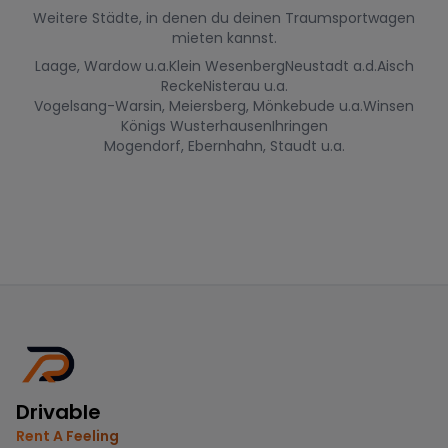
Weitere Städte, in denen du deinen Traumsportwagen
mieten kannst.
Laage, Wardow u.a.
Klein Wesenberg
Neustadt a.d.Aisch
Recke
Nisterau u.a.
Vogelsang-Warsin, Meiersberg, Mönkebude u.a.
Winsen
Königs Wusterhausen
Ihringen
Mogendorf, Ebernhahn, Staudt u.a.
Drivable
Rent A Feeling