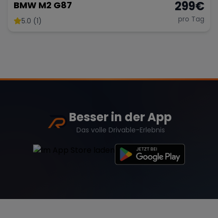
299
€
BMW M2 G87
pro Tag
5.0 (1)
Besser in der App
Das volle Drivable-Erlebnis