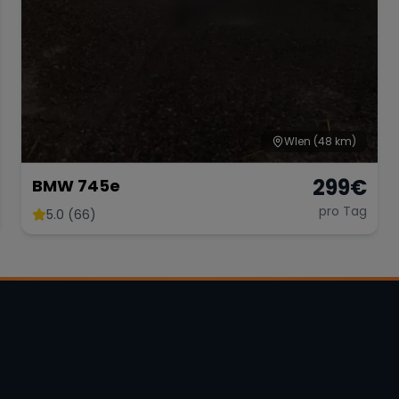
WIen
(48 km)
299
€
BMW 745e
pro Tag
5.0 (66)