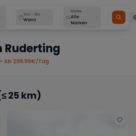
Marke
Von - Bis
Alle
Wann
Marken
n
Ruderting
• Ab
299.99
€/Tag
(≤ 25 km)