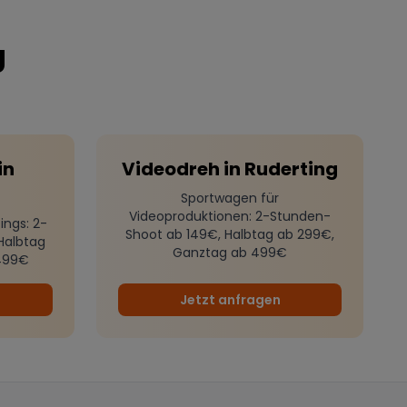
g
in
Videodreh
in
Ruderting
Sportwagen für
Videoproduktionen
: 2-Stunden-
ings
: 2-
Shoot ab 149€, Halbtag ab 299€,
Halbtag
Ganztag ab 499€
499€
Jetzt anfragen