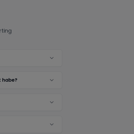
rting
t habe?