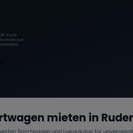
QR-Code
scannen zum
Download
rtwagen mieten in
Ruder
besten Sportwagen und Luxusautos für unvergessl