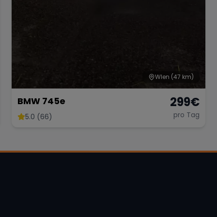
WIen
(47 km)
299
€
BMW 745e
pro Tag
5.0 (66)