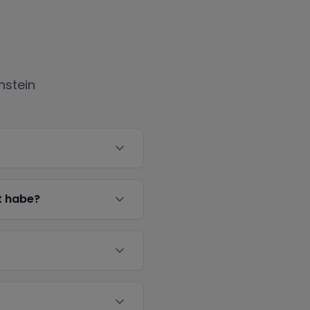
nstein
t habe?