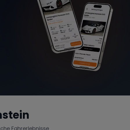
nstein
iche Fahrerlebnisse