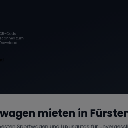
QR-Code
scannen zum
Download
twagen mieten in
Fürste
besten Sportwagen und Luxusautos für unvergessl