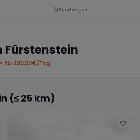
Sportwagen
Von - Bis
Marke
en
Wann
Alle Marken
n
Fürstenstein
• Ab
299.99
€/Tag
in
(≤ 25 km)