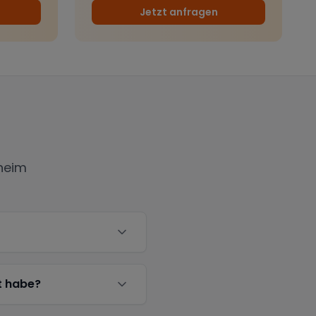
Jetzt anfragen
heim
t habe?