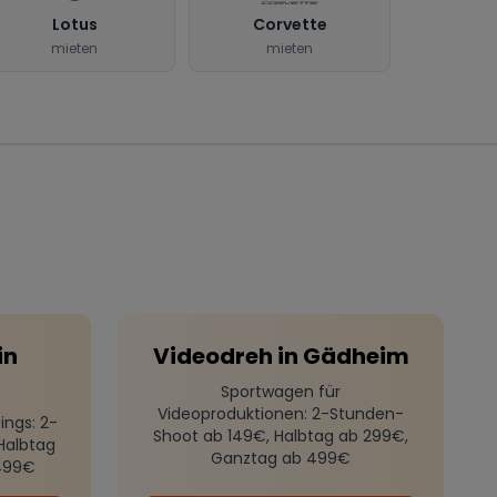
Lotus
Corvette
mieten
mieten
m
in
Videodreh
in
Gädheim
Sportwagen für
Videoproduktionen
: 2-Stunden-
ings
: 2-
Shoot ab 149€, Halbtag ab 299€,
Halbtag
Ganztag ab 499€
499€