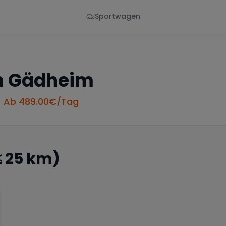
Sportwagen
Von - Bis
Marke
en
Wann
Alle Marken
n
Gädheim
• Ab
489.00
€/Tag
≤ 25 km)