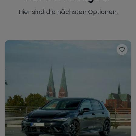
Porsche
Lamborghini
Ferrari
Hier sind die nächsten Optionen:
Wann
Zeitraum wählen
McLaren
Ford
Jaguar
Tesla
Chevrolet
Dodge
Bentley
Rolls Royce
Aston Martin
Bugatti
Lotus
Maserati