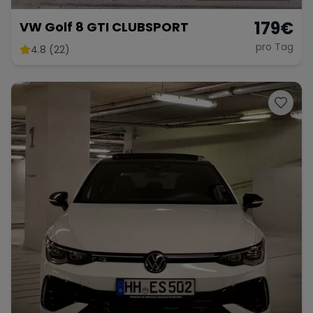
179
€
VW Golf 8 GTI CLUBSPORT
pro Tag
4.8 (22)