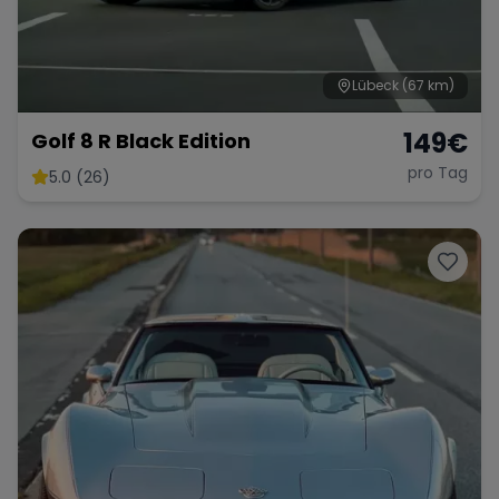
Lübeck
(67 km)
Range Rover
Corvette
149
€
Golf 8 R Black Edition
pro Tag
5.0 (26)