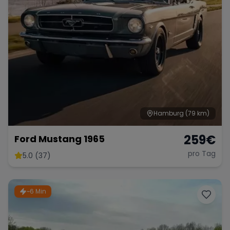
Hamburg
(79 km)
259
€
Ford Mustang 1965
pro Tag
5.0 (37)
~6 Min