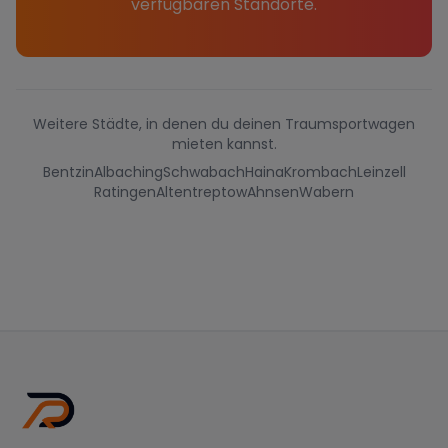
verfügbaren Standorte.
Weitere Städte, in denen du deinen Traumsportwagen
mieten kannst.
Bentzin
Albaching
Schwabach
Haina
Krombach
Leinzell
Ratingen
Altentreptow
Ahnsen
Wabern