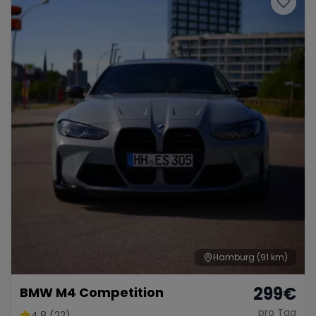
Hamburg
(91 km)
299
€
BMW M4 Competition
pro Tag
4.8 (22)