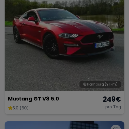
Hamburg
(91 km)
249
€
Mustang GT V8 5.0
pro Tag
5.0 (60)