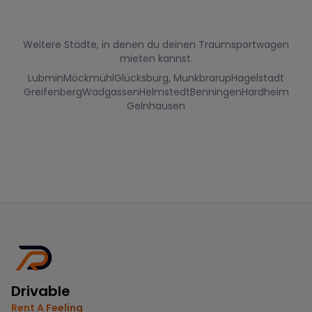
Weitere Städte, in denen du deinen Traumsportwagen
mieten kannst.
Lubmin
Möckmühl
Glücksburg, Munkbrarup
Hagelstadt
Greifenberg
Wadgassen
Helmstedt
Benningen
Hardheim
Gelnhausen
Drivable
Rent A Feeling