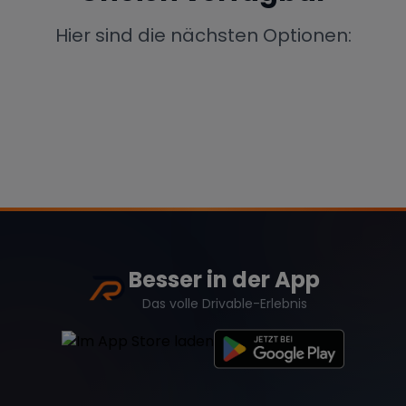
Porsche
Lamborghini
Ferrari
Hier sind die nächsten Optionen:
Wann
Zeitraum wählen
McLaren
Ford
Jaguar
Tesla
Chevrolet
Dodge
Besser in der App
Bentley
Rolls Royce
Aston Martin
Das volle Drivable-Erlebnis
Bugatti
Lotus
Maserati