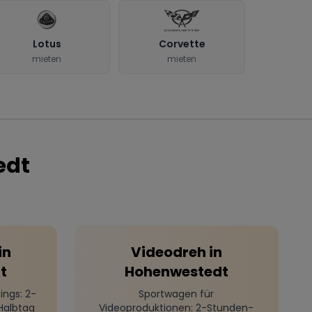
Lotus
Corvette
mieten
mieten
edt
in
Videodreh
in
t
Hohenwestedt
ings
: 2-
Sportwagen für
Halbtag
Videoproduktionen
: 2-Stunden-