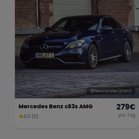
Neumünster
(21 km)
279
€
Mercedes Benz c63s AMG
pro Tag
0.0 (0)