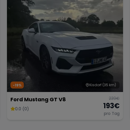
Kisdorf
(35 km)
-19%
239
€
Ford Mustang GT V8
193
€
0.0 (0)
pro Tag