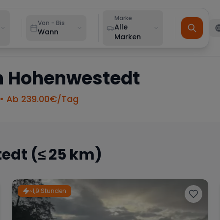
Marke
Von - Bis
Alle
Wann
Marken
n
Hohenwestedt
• Ab
239.00
€/Tag
edt
(≤ 25 km)
~1,9 Stunden