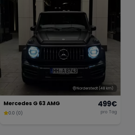
Norderstedt
(48 km)
499
€
Mercedes G 63 AMG
pro Tag
0.0 (0)