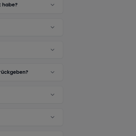
t habe?
urückgeben?