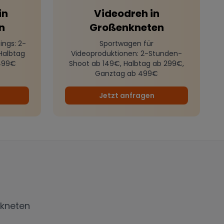
in
Videodreh
in
n
Großenkneten
ings
: 2-
Sportwagen für
Halbtag
Videoproduktionen
: 2-Stunden-
499€
Shoot ab 149€, Halbtag ab 299€,
Ganztag ab 499€
Jetzt anfragen
kneten