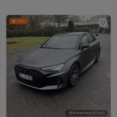
~2 Min
Wallenhorst
(67 km)