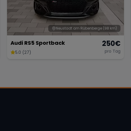
Neustadt am Rübenberge
(98 km)
250
€
Audi RS5 Sportback
pro Tag
5.0 (27)