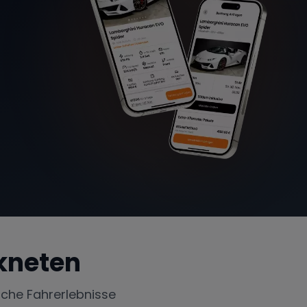
kneten
iche Fahrerlebnisse