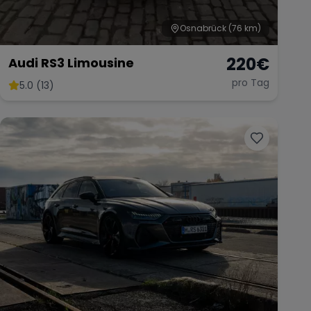
Osnabrück
(76 km)
220
€
Audi RS3 Limousine
pro Tag
5.0 (13)