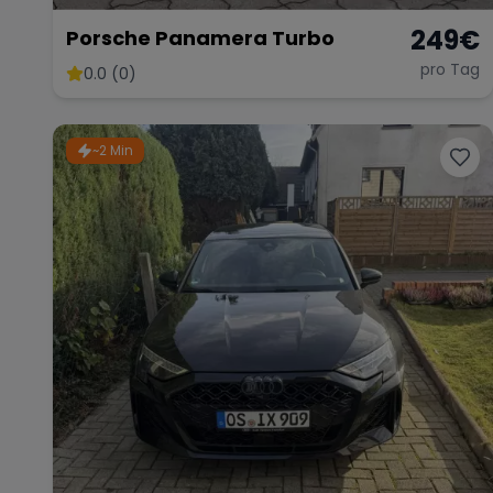
249
€
Porsche Panamera Turbo
pro Tag
0.0 (0)
~2 Min