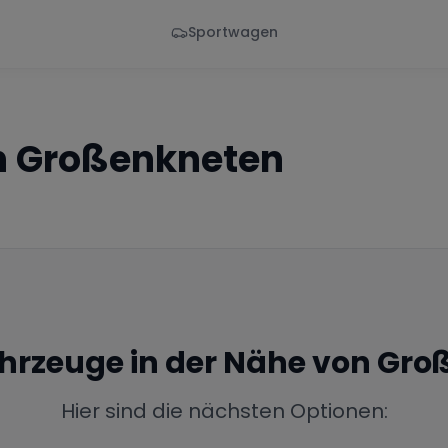
Sportwagen
Von - Bis
Marke
en
Wann
Alle Marken
n
Großenkneten
ahrzeuge in der Nähe von
Gro
Hier sind die nächsten Optionen: