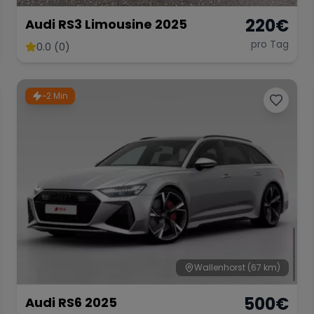
220
€
Audi RS3 Limousine 2025
pro Tag
0.0 (0)
~2 Min
Wallenhorst
(67 km)
500
€
Audi RS6 2025