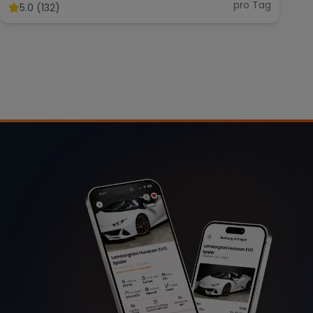
pro Tag
5.0 (132)