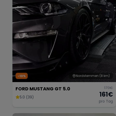
Nordstemmen
(8 km)
-10%
179
€
FORD MUSTANG GT 5.0
161
€
5.0 (39)
pro Tag