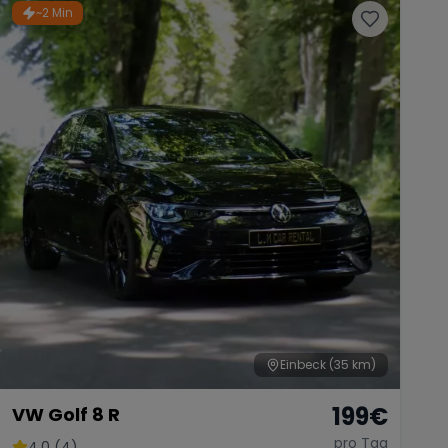
~2 Min
Einbeck
(35 km)
199
€
VW Golf 8 R
pro Tag
4.0 (4)