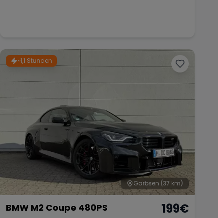
~1,1 Stunden
Garbsen
(37 km)
199
€
BMW M2 Coupe 480PS