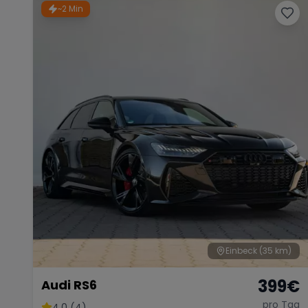
~2 Min
Einbeck
(35 km)
399
€
Audi RS6
pro Tag
4.0 (4)