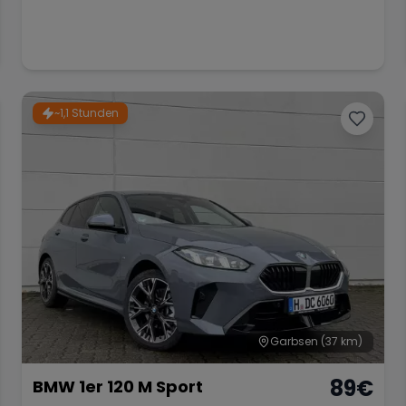
~1,1 Stunden
Garbsen
(37 km)
89
€
BMW 1er 120 M Sport