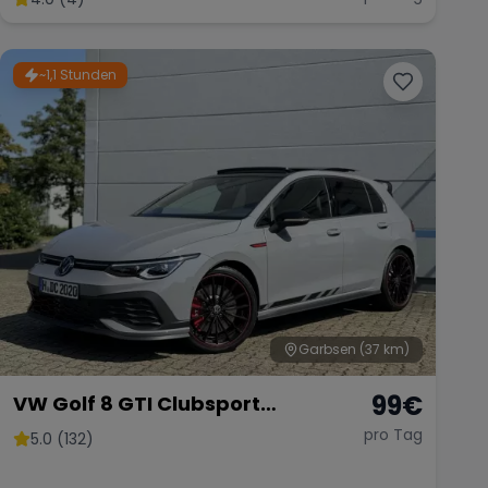
~1,1 Stunden
Garbsen
(37 km)
99
€
VW Golf 8 GTI Clubsport
Akrapovic
pro Tag
5.0 (132)