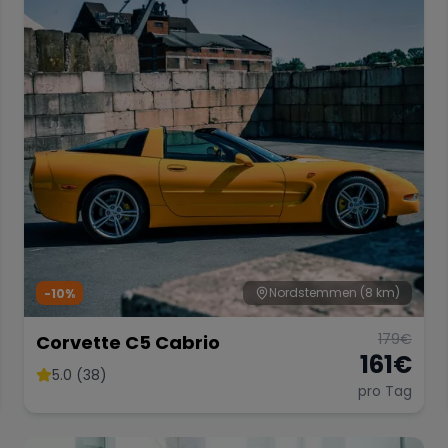
Nordstemmen
(8 km)
-10%
179
€
Corvette C5 Cabrio
161
€
5.0 (38)
pro Tag