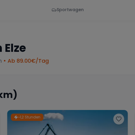
Sportwagen
Von - Bis
Marke
en
Wann
Alle Marken
n
Elze
m
• Ab
89.00
€/Tag
 km)
~1,2 Stunden