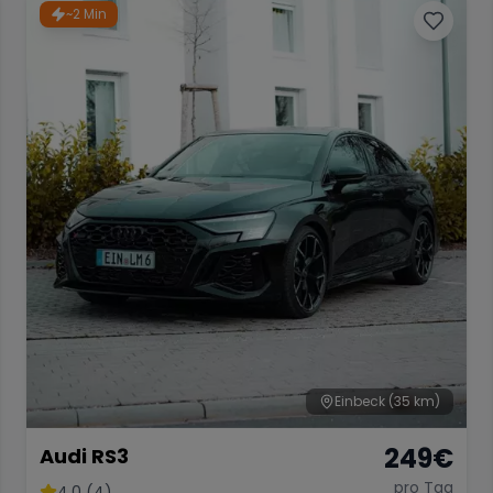
~2 Min
Einbeck
(35 km)
249
€
Audi RS3
pro Tag
4.0 (4)