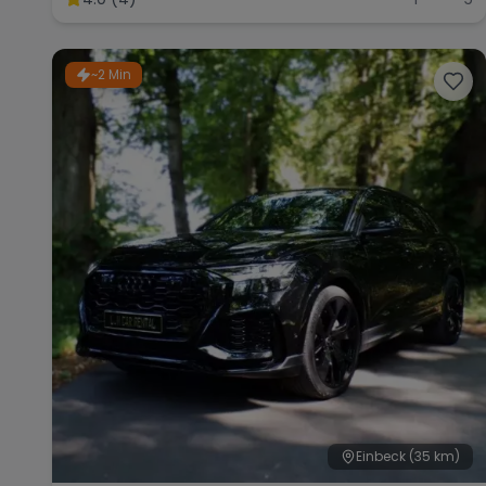
~2 Min
Einbeck
(35 km)