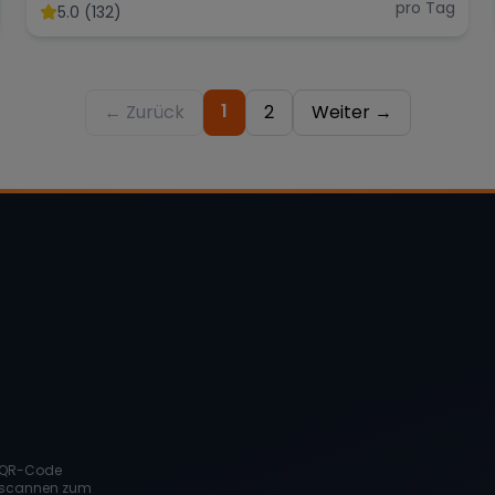
pro Tag
5.0 (132)
1
← Zurück
2
Weiter →
QR-Code
scannen zum