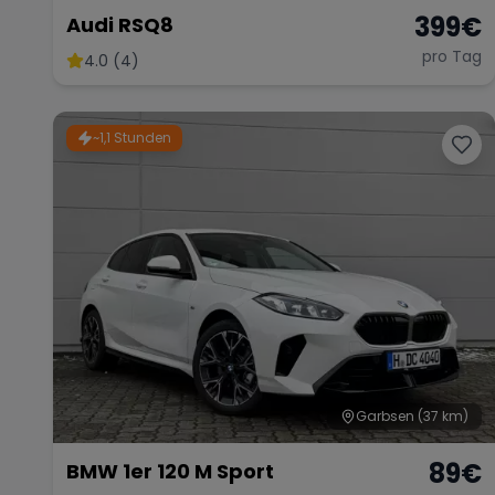
399
€
Audi RSQ8
pro Tag
4.0 (4)
~1,1 Stunden
Garbsen
(37 km)
89
€
BMW 1er 120 M Sport