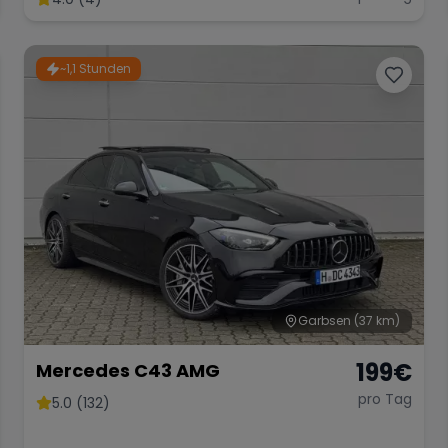
~1,1 Stunden
Garbsen
(37 km)
199
€
Mercedes C43 AMG
pro Tag
5.0 (132)