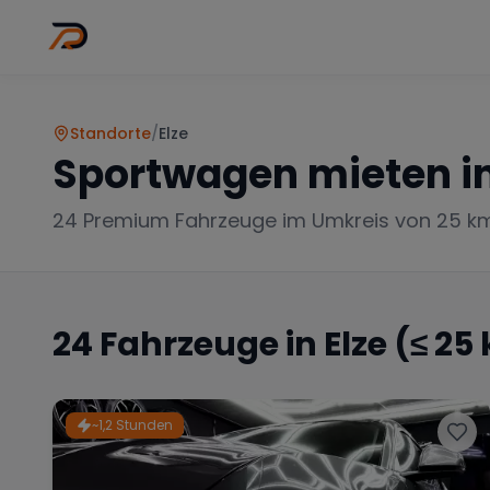
Wo
Stadt wähl
Standorte
/
Elze
Sportwagen mieten i
24
Premium Fahrzeuge im Umkreis von 25 k
24
Fahrzeuge in
Elze
(≤ 25
~1,2 Stunden