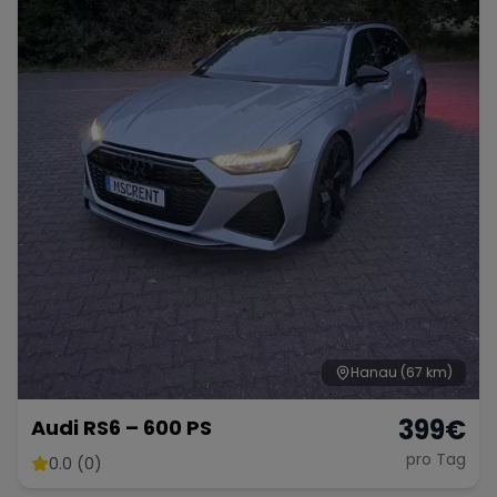
Hanau
(67 km)
399
€
Audi RS6 – 600 PS
pro Tag
0.0 (0)