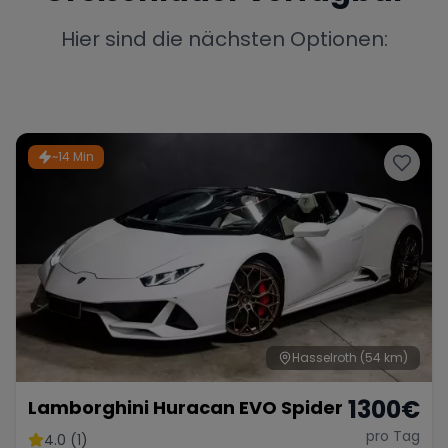
Porsche
Lamborghini
Ferrari
Hier sind die nächsten Optionen:
Wann
Zeitraum wählen
McLaren
Ford
Jaguar
~14 Min
Tesla
Chevrolet
Dodge
Bentley
Rolls Royce
Aston Martin
Hasselroth
(54 km)
1300
€
Lamborghini Huracan EVO Spider
Bugatti
Lotus
Maserati
pro Tag
4.0 (1)