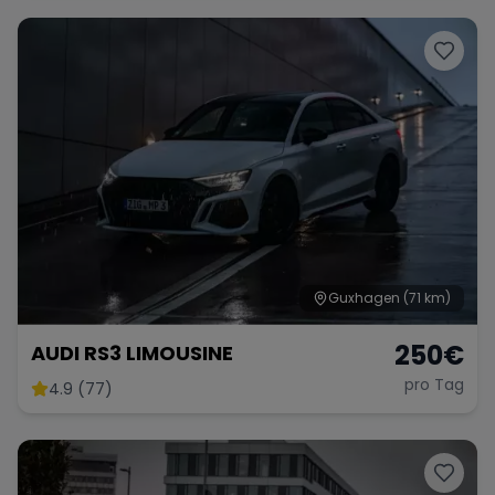
Guxhagen
(71 km)
250
€
AUDI RS3 LIMOUSINE
pro Tag
4.9 (77)