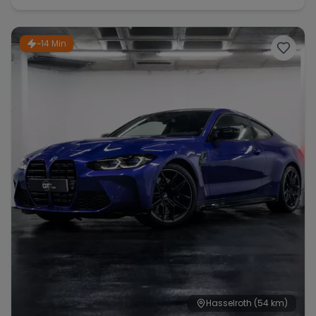
~14 Min
Range Rover
Corvette
Hasselroth
(54 km)