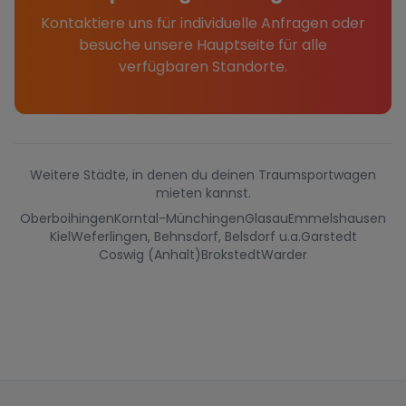
Kontaktiere uns für individuelle Anfragen oder
besuche unsere Hauptseite für alle
verfügbaren Standorte.
Weitere Städte, in denen du deinen Traumsportwagen
mieten kannst.
Oberboihingen
Korntal-Münchingen
Glasau
Emmelshausen
Kiel
Weferlingen, Behnsdorf, Belsdorf u.a.
Garstedt
Coswig (Anhalt)
Brokstedt
Warder