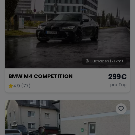
Guxhagen
(71 km)
299
€
BMW M4 COMPETITION
pro Tag
4.9 (77)