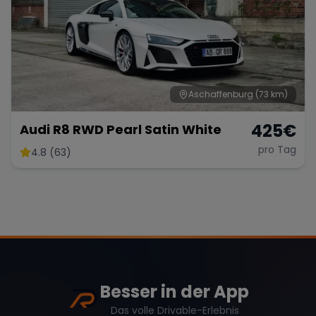
Aschaffenburg
(73 km)
425
€
Audi R8 RWD Pearl Satin White
pro Tag
4.8 (63)
Besser in der App
Das volle Drivable-Erlebnis